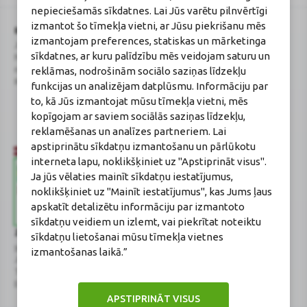
nepieciešamās sīkdatnes. Lai Jūs varētu pilnvērtīgi
izmantot šo tīmekļa vietni, ar Jūsu piekrišanu mēs
BENU Aptieka Latvija, SIA
Licence
izmantojam preferences, statiskas un mārketinga
Juridiskā adrese / Faktiskā adrese:
Licences numurs:
A00010
sīkdatnes, ar kuru palīdzību mēs veidojam saturu un
Noliktavu iela 5, Dreiliņi, Stopiņu
E-aptiekas kontakti
reklāmas, nodrošinām sociālo saziņas līdzekļu
novads, LV-2130
Aptiekas vadītāja:
Reģistrācijas Nr.: 40003252167
Sertificēta farmaceite: Jeļena
funkcijas un analizējam datplūsmu. Informāciju par
Gončarova
to, kā Jūs izmantojat mūsu tīmekļa vietni, mēs
Reģistrācijas Nr.: F-0834
kopīgojam ar saviem sociālās saziņas līdzekļu,
Sertifikāta Nr.: 215.2025
reklamēšanas un analīzes partneriem. Lai
apstiprinātu sīkdatņu izmantošanu un pārlūkotu
interneta lapu, noklikšķiniet uz "Apstiprināt visus".
Ja jūs vēlaties mainīt sīkdatņu iestatījumus,
noklikšķiniet uz "Mainīt iestatījumus", kas Jums ļaus
apskatīt detalizētu informāciju par izmantoto
sīkdatņu veidiem un izlemt, vai piekrītat noteiktu
Zāļu valsts aģentūra
Veselības inspekcija
sīkdatņu lietošanai mūsu tīmekļa vietnes
www.zva.gov.lv
www.vi.gov.lv
izmantošanas laikā.”
Jersikas iela 15, Rīga
Klijānu iela 7, Rīga
Tālr: 67 078 424
Tālr: 67081600
E-pasts: info@zva.gov.lv
E-pasts: vi@vi.gov.lv
APSTIPRINĀT VISUS