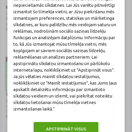
nepieciešamās sīkdatnes. Lai Jūs varētu pilnvērtīgi
BENU Aptieka Latvija, SIA
Licence
izmantot šo tīmekļa vietni, ar Jūsu piekrišanu mēs
Juridiskā adrese / Faktiskā adrese:
Licences numurs:
A00010
izmantojam preferences, statiskas un mārketinga
Noliktavu iela 5, Dreiliņi, Stopiņu
E-aptiekas kontakti
sīkdatnes, ar kuru palīdzību mēs veidojam saturu un
novads, LV-2130
Aptiekas vadītāja:
Reģistrācijas Nr.: 40003252167
Sertificēta farmaceite: Jeļena
reklāmas, nodrošinām sociālo saziņas līdzekļu
Gončarova
funkcijas un analizējam datplūsmu. Informāciju par
Reģistrācijas Nr.: F-0834
to, kā Jūs izmantojat mūsu tīmekļa vietni, mēs
Sertifikāta Nr.: 215.2025
kopīgojam ar saviem sociālās saziņas līdzekļu,
reklamēšanas un analīzes partneriem. Lai
apstiprinātu sīkdatņu izmantošanu un pārlūkotu
interneta lapu, noklikšķiniet uz "Apstiprināt visus".
Ja jūs vēlaties mainīt sīkdatņu iestatījumus,
noklikšķiniet uz "Mainīt iestatījumus", kas Jums ļaus
apskatīt detalizētu informāciju par izmantoto
Zāļu valsts aģentūra
Veselības inspekcija
sīkdatņu veidiem un izlemt, vai piekrītat noteiktu
www.zva.gov.lv
www.vi.gov.lv
sīkdatņu lietošanai mūsu tīmekļa vietnes
Jersikas iela 15, Rīga
Klijānu iela 7, Rīga
izmantošanas laikā.”
Tālr: 67 078 424
Tālr: 67081600
E-pasts: info@zva.gov.lv
E-pasts: vi@vi.gov.lv
APSTIPRINĀT VISUS