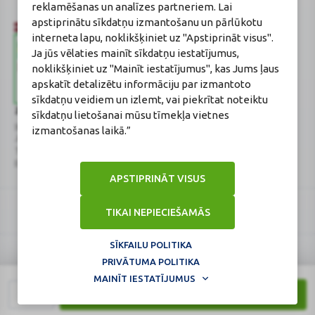
reklamēšanas un analīzes partneriem. Lai
apstiprinātu sīkdatņu izmantošanu un pārlūkotu
interneta lapu, noklikšķiniet uz "Apstiprināt visus".
Ja jūs vēlaties mainīt sīkdatņu iestatījumus,
noklikšķiniet uz "Mainīt iestatījumus", kas Jums ļaus
apskatīt detalizētu informāciju par izmantoto
sīkdatņu veidiem un izlemt, vai piekrītat noteiktu
Zāļu valsts aģentūra
Veselības inspekcija
sīkdatņu lietošanai mūsu tīmekļa vietnes
www.zva.gov.lv
www.vi.gov.lv
izmantošanas laikā.”
Jersikas iela 15, Rīga
Klijānu iela 7, Rīga
Tālr: 67 078 424
Tālr: 67081600
E-pasts: info@zva.gov.lv
E-pasts: vi@vi.gov.lv
APSTIPRINĀT VISUS
TIKAI NEPIECIEŠAMĀS
SĪKFAILU POLITIKA
PRIVĀTUMA POLITIKA
Logo
Logo
© 2026
BENU.LV
. Visas tiesības aizsargātas.
MAINĪT IESTATĪJUMUS
Lapa atjaunināta: 06.08.2026.
1
PIRKT