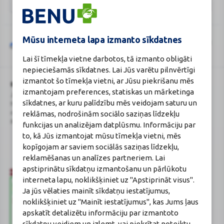
Mūsu interneta lapa izmanto sīkdatnes
Šo vietni aizsargā „reCAPTCHA“, un uz to attiecas „Google“
privātuma
Google
politika
un
pakalpojumu sniegšanas noteikumi
.
Lai šī tīmekļa vietne darbotos, tā izmanto obligāti
reCAPTCHA
nepieciešamās sīkdatnes. Lai Jūs varētu pilnvērtīgi
izmantot šo tīmekļa vietni, ar Jūsu piekrišanu mēs
BENU Aptieka Latvija, SIA
Licence
izmantojam preferences, statiskas un mārketinga
Juridiskā adrese / Faktiskā adrese:
Licences numurs:
A00010
sīkdatnes, ar kuru palīdzību mēs veidojam saturu un
Noliktavu iela 5, Dreiliņi, Stopiņu
E-aptiekas kontakti
reklāmas, nodrošinām sociālo saziņas līdzekļu
novads, LV-2130
Aptiekas vadītāja:
Reģistrācijas Nr.: 40003252167
Sertificēta farmaceite: Jeļena
funkcijas un analizējam datplūsmu. Informāciju par
Gončarova
to, kā Jūs izmantojat mūsu tīmekļa vietni, mēs
Reģistrācijas Nr.: F-0834
kopīgojam ar saviem sociālās saziņas līdzekļu,
Sertifikāta Nr.: 215.2025
reklamēšanas un analīzes partneriem. Lai
apstiprinātu sīkdatņu izmantošanu un pārlūkotu
interneta lapu, noklikšķiniet uz "Apstiprināt visus".
Ja jūs vēlaties mainīt sīkdatņu iestatījumus,
noklikšķiniet uz "Mainīt iestatījumus", kas Jums ļaus
apskatīt detalizētu informāciju par izmantoto
sīkdatņu veidiem un izlemt, vai piekrītat noteiktu