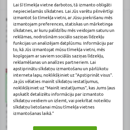
Lai šī tīmekļa vietne darbotos, tā izmanto obligāti
reCAPTCHA
nepieciešamās sīkdatnes. Lai Jūs varētu pilnvērtīgi
izmantot šo tīmekļa vietni, ar Jūsu piekrišanu mēs
BENU Aptieka Latvija, SIA
Licence
izmantojam preferences, statiskas un mārketinga
Juridiskā adrese / Faktiskā adrese:
Licences numurs:
A00010
sīkdatnes, ar kuru palīdzību mēs veidojam saturu un
Noliktavu iela 5, Dreiliņi, Stopiņu
E-aptiekas kontakti
reklāmas, nodrošinām sociālo saziņas līdzekļu
novads, LV-2130
Aptiekas vadītāja:
Reģistrācijas Nr.: 40003252167
Sertificēta farmaceite: Jeļena
funkcijas un analizējam datplūsmu. Informāciju par
Gončarova
to, kā Jūs izmantojat mūsu tīmekļa vietni, mēs
Reģistrācijas Nr.: F-0834
kopīgojam ar saviem sociālās saziņas līdzekļu,
Sertifikāta Nr.: 215.2025
reklamēšanas un analīzes partneriem. Lai
apstiprinātu sīkdatņu izmantošanu un pārlūkotu
interneta lapu, noklikšķiniet uz "Apstiprināt visus".
Ja jūs vēlaties mainīt sīkdatņu iestatījumus,
noklikšķiniet uz "Mainīt iestatījumus", kas Jums ļaus
apskatīt detalizētu informāciju par izmantoto
sīkdatņu veidiem un izlemt, vai piekrītat noteiktu
Zāļu valsts aģentūra
Veselības inspekcija
sīkdatņu lietošanai mūsu tīmekļa vietnes
www.zva.gov.lv
www.vi.gov.lv
izmantošanas laikā.”
Jersikas iela 15, Rīga
Klijānu iela 7, Rīga
Tālr: 67 078 424
Tālr: 67081600
E-pasts: info@zva.gov.lv
E-pasts: vi@vi.gov.lv