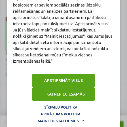
Reģistrācijas Nr.: F-0834
kopīgojam ar saviem sociālās saziņas līdzekļu,
Sertifikāta Nr.: 215.2025
reklamēšanas un analīzes partneriem. Lai
apstiprinātu sīkdatņu izmantošanu un pārlūkotu
interneta lapu, noklikšķiniet uz "Apstiprināt visus".
Ja jūs vēlaties mainīt sīkdatņu iestatījumus,
noklikšķiniet uz "Mainīt iestatījumus", kas Jums ļaus
apskatīt detalizētu informāciju par izmantoto
sīkdatņu veidiem un izlemt, vai piekrītat noteiktu
Zāļu valsts aģentūra
Veselības inspekcija
sīkdatņu lietošanai mūsu tīmekļa vietnes
www.zva.gov.lv
www.vi.gov.lv
izmantošanas laikā.”
Jersikas iela 15, Rīga
Klijānu iela 7, Rīga
Tālr: 67 078 424
Tālr: 67081600
E-pasts: info@zva.gov.lv
E-pasts: vi@vi.gov.lv
APSTIPRINĀT VISUS
TIKAI NEPIECIEŠAMĀS
SĪKFAILU POLITIKA
PRIVĀTUMA POLITIKA
Logo
Logo
© 2026
BENU.LV
. Visas tiesības aizsargātas.
MAINĪT IESTATĪJUMUS
Lapa atjaunināta: 09.08.2026.