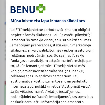
Mūsu interneta lapa izmanto sīkdatnes
Šo vietni aizsargā „reCAPTCHA“, un uz to attiecas „Google“
privātuma
Google
politika
un
pakalpojumu sniegšanas noteikumi
.
Lai šī tīmekļa vietne darbotos, tā izmanto obligāti
reCAPTCHA
nepieciešamās sīkdatnes. Lai Jūs varētu pilnvērtīgi
izmantot šo tīmekļa vietni, ar Jūsu piekrišanu mēs
BENU Aptieka Latvija, SIA
Licence
izmantojam preferences, statiskas un mārketinga
Juridiskā adrese / Faktiskā adrese:
Licences numurs:
A00010
sīkdatnes, ar kuru palīdzību mēs veidojam saturu un
Noliktavu iela 5, Dreiliņi, Stopiņu
E-aptiekas kontakti
reklāmas, nodrošinām sociālo saziņas līdzekļu
novads, LV-2130
Aptiekas vadītāja:
Reģistrācijas Nr.: 40003252167
Sertificēta farmaceite: Jeļena
funkcijas un analizējam datplūsmu. Informāciju par
Gončarova
to, kā Jūs izmantojat mūsu tīmekļa vietni, mēs
Reģistrācijas Nr.: F-0834
kopīgojam ar saviem sociālās saziņas līdzekļu,
Sertifikāta Nr.: 215.2025
reklamēšanas un analīzes partneriem. Lai
apstiprinātu sīkdatņu izmantošanu un pārlūkotu
interneta lapu, noklikšķiniet uz "Apstiprināt visus".
Ja jūs vēlaties mainīt sīkdatņu iestatījumus,
noklikšķiniet uz "Mainīt iestatījumus", kas Jums ļaus
apskatīt detalizētu informāciju par izmantoto