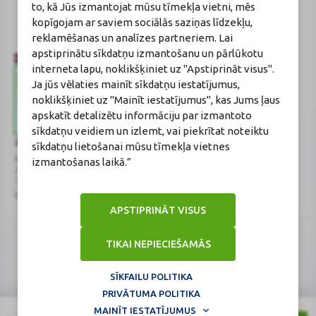
to, kā Jūs izmantojat mūsu tīmekļa vietni, mēs
Reģistrācijas Nr.: F-0834
kopīgojam ar saviem sociālās saziņas līdzekļu,
Sertifikāta Nr.: 215.2025
reklamēšanas un analīzes partneriem. Lai
apstiprinātu sīkdatņu izmantošanu un pārlūkotu
interneta lapu, noklikšķiniet uz "Apstiprināt visus".
Ja jūs vēlaties mainīt sīkdatņu iestatījumus,
noklikšķiniet uz "Mainīt iestatījumus", kas Jums ļaus
apskatīt detalizētu informāciju par izmantoto
sīkdatņu veidiem un izlemt, vai piekrītat noteiktu
Zāļu valsts aģentūra
Veselības inspekcija
sīkdatņu lietošanai mūsu tīmekļa vietnes
www.zva.gov.lv
www.vi.gov.lv
izmantošanas laikā.”
Jersikas iela 15, Rīga
Klijānu iela 7, Rīga
Tālr: 67 078 424
Tālr: 67081600
E-pasts: info@zva.gov.lv
E-pasts: vi@vi.gov.lv
APSTIPRINĀT VISUS
TIKAI NEPIECIEŠAMĀS
SĪKFAILU POLITIKA
PRIVĀTUMA POLITIKA
Logo
Logo
© 2026
BENU.LV
. Visas tiesības aizsargātas.
MAINĪT IESTATĪJUMUS