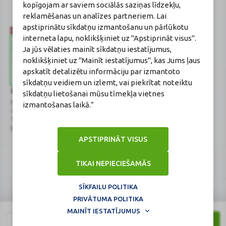
kopīgojam ar saviem sociālās saziņas līdzekļu,
reklamēšanas un analīzes partneriem. Lai
apstiprinātu sīkdatņu izmantošanu un pārlūkotu
interneta lapu, noklikšķiniet uz "Apstiprināt visus".
Ja jūs vēlaties mainīt sīkdatņu iestatījumus,
noklikšķiniet uz "Mainīt iestatījumus", kas Jums ļaus
Zāļu valsts aģentūra
Veselības inspekcija
apskatīt detalizētu informāciju par izmantoto
www.zva.gov.lv
www.vi.gov.lv
sīkdatņu veidiem un izlemt, vai piekrītat noteiktu
Jersikas iela 15, Rīga
Klijānu iela 7, Rīga
sīkdatņu lietošanai mūsu tīmekļa vietnes
Tālr: 67 078 424
Tālr: 67081600
izmantošanas laikā.”
E-pasts: info@zva.gov.lv
E-pasts: vi@vi.gov.lv
APSTIPRINĀT VISUS
TIKAI NEPIECIEŠAMĀS
Logo
Logo
© 2026
BENU.LV
. Visas tiesības aizsargātas.
SĪKFAILU POLITIKA
Lapa atjaunināta: 10.08.2026.
PRIVĀTUMA POLITIKA
MAINĪT IESTATĪJUMUS
1
PIRKT