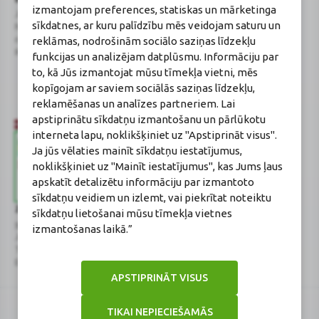
izmantojam preferences, statiskas un mārketinga
Juridiskā adrese / Faktiskā adrese:
Licences numurs:
A00010
sīkdatnes, ar kuru palīdzību mēs veidojam saturu un
Noliktavu iela 5, Dreiliņi, Stopiņu
E-aptiekas kontakti
reklāmas, nodrošinām sociālo saziņas līdzekļu
novads, LV-2130
Aptiekas vadītāja:
Reģistrācijas Nr.: 40003252167
Sertificēta farmaceite: Jeļena
funkcijas un analizējam datplūsmu. Informāciju par
Gončarova
to, kā Jūs izmantojat mūsu tīmekļa vietni, mēs
Reģistrācijas Nr.: F-0834
kopīgojam ar saviem sociālās saziņas līdzekļu,
Sertifikāta Nr.: 215.2025
reklamēšanas un analīzes partneriem. Lai
apstiprinātu sīkdatņu izmantošanu un pārlūkotu
interneta lapu, noklikšķiniet uz "Apstiprināt visus".
Ja jūs vēlaties mainīt sīkdatņu iestatījumus,
noklikšķiniet uz "Mainīt iestatījumus", kas Jums ļaus
apskatīt detalizētu informāciju par izmantoto
sīkdatņu veidiem un izlemt, vai piekrītat noteiktu
Zāļu valsts aģentūra
Veselības inspekcija
sīkdatņu lietošanai mūsu tīmekļa vietnes
www.zva.gov.lv
www.vi.gov.lv
izmantošanas laikā.”
Jersikas iela 15, Rīga
Klijānu iela 7, Rīga
Tālr: 67 078 424
Tālr: 67081600
E-pasts: info@zva.gov.lv
E-pasts: vi@vi.gov.lv
APSTIPRINĀT VISUS
TIKAI NEPIECIEŠAMĀS