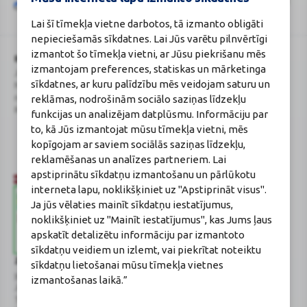
Google
politika
un
pakalpojumu sniegšanas noteikumi
.
Lai šī tīmekļa vietne darbotos, tā izmanto obligāti
reCAPTCHA
nepieciešamās sīkdatnes. Lai Jūs varētu pilnvērtīgi
izmantot šo tīmekļa vietni, ar Jūsu piekrišanu mēs
BENU Aptieka Latvija, SIA
Licence
izmantojam preferences, statiskas un mārketinga
Juridiskā adrese / Faktiskā adrese:
Licences numurs:
A00010
sīkdatnes, ar kuru palīdzību mēs veidojam saturu un
Noliktavu iela 5, Dreiliņi, Stopiņu
E-aptiekas kontakti
reklāmas, nodrošinām sociālo saziņas līdzekļu
novads, LV-2130
Aptiekas vadītāja:
Reģistrācijas Nr.: 40003252167
Sertificēta farmaceite: Jeļena
funkcijas un analizējam datplūsmu. Informāciju par
Gončarova
to, kā Jūs izmantojat mūsu tīmekļa vietni, mēs
Reģistrācijas Nr.: F-0834
kopīgojam ar saviem sociālās saziņas līdzekļu,
Sertifikāta Nr.: 215.2025
reklamēšanas un analīzes partneriem. Lai
apstiprinātu sīkdatņu izmantošanu un pārlūkotu
interneta lapu, noklikšķiniet uz "Apstiprināt visus".
Ja jūs vēlaties mainīt sīkdatņu iestatījumus,
noklikšķiniet uz "Mainīt iestatījumus", kas Jums ļaus
apskatīt detalizētu informāciju par izmantoto
sīkdatņu veidiem un izlemt, vai piekrītat noteiktu
Zāļu valsts aģentūra
Veselības inspekcija
sīkdatņu lietošanai mūsu tīmekļa vietnes
www.zva.gov.lv
www.vi.gov.lv
izmantošanas laikā.”
Jersikas iela 15, Rīga
Klijānu iela 7, Rīga
Tālr: 67 078 424
Tālr: 67081600