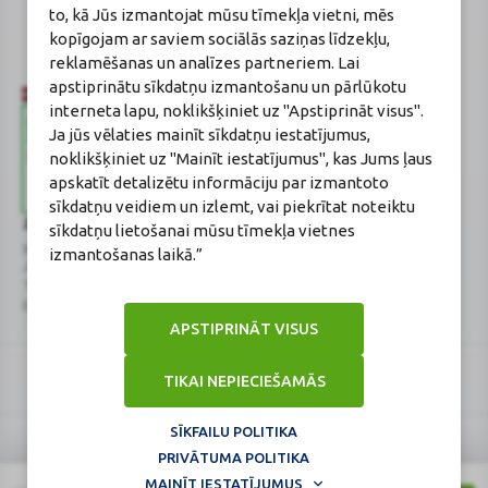
Gončarova
to, kā Jūs izmantojat mūsu tīmekļa vietni, mēs
Reģistrācijas Nr.: F-0834
kopīgojam ar saviem sociālās saziņas līdzekļu,
Sertifikāta Nr.: 215.2025
reklamēšanas un analīzes partneriem. Lai
apstiprinātu sīkdatņu izmantošanu un pārlūkotu
interneta lapu, noklikšķiniet uz "Apstiprināt visus".
Ja jūs vēlaties mainīt sīkdatņu iestatījumus,
noklikšķiniet uz "Mainīt iestatījumus", kas Jums ļaus
apskatīt detalizētu informāciju par izmantoto
sīkdatņu veidiem un izlemt, vai piekrītat noteiktu
Zāļu valsts aģentūra
Veselības inspekcija
sīkdatņu lietošanai mūsu tīmekļa vietnes
www.zva.gov.lv
www.vi.gov.lv
izmantošanas laikā.”
Jersikas iela 15, Rīga
Klijānu iela 7, Rīga
Tālr: 67 078 424
Tālr: 67081600
E-pasts: info@zva.gov.lv
E-pasts: vi@vi.gov.lv
APSTIPRINĀT VISUS
TIKAI NEPIECIEŠAMĀS
SĪKFAILU POLITIKA
PRIVĀTUMA POLITIKA
Logo
Logo
© 2026
BENU.LV
. Visas tiesības aizsargātas.
MAINĪT IESTATĪJUMUS