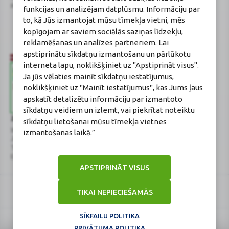
Reģistrācijas Nr.: 40003252167
Sertificēta farmaceite: Jeļena
funkcijas un analizējam datplūsmu. Informāciju par
Gončarova
to, kā Jūs izmantojat mūsu tīmekļa vietni, mēs
Reģistrācijas Nr.: F-0834
kopīgojam ar saviem sociālās saziņas līdzekļu,
Sertifikāta Nr.: 215.2025
reklamēšanas un analīzes partneriem. Lai
apstiprinātu sīkdatņu izmantošanu un pārlūkotu
interneta lapu, noklikšķiniet uz "Apstiprināt visus".
Ja jūs vēlaties mainīt sīkdatņu iestatījumus,
noklikšķiniet uz "Mainīt iestatījumus", kas Jums ļaus
apskatīt detalizētu informāciju par izmantoto
sīkdatņu veidiem un izlemt, vai piekrītat noteiktu
Zāļu valsts aģentūra
Veselības inspekcija
sīkdatņu lietošanai mūsu tīmekļa vietnes
www.zva.gov.lv
www.vi.gov.lv
izmantošanas laikā.”
Jersikas iela 15, Rīga
Klijānu iela 7, Rīga
Tālr: 67 078 424
Tālr: 67081600
E-pasts: info@zva.gov.lv
E-pasts: vi@vi.gov.lv
APSTIPRINĀT VISUS
TIKAI NEPIECIEŠAMĀS
SĪKFAILU POLITIKA
PRIVĀTUMA POLITIKA