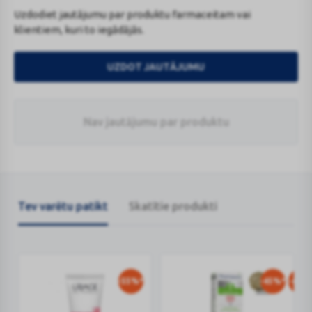
Uzdodiet jautājumu par produktu farmaceitam vai
klientiem, kuri to iegādājās.
UZDOT JAUTĀJUMU
Nav jautājumu par produktu
Tev varētu patikt
Skatītie produkti
-55%*
-45%*
-40%