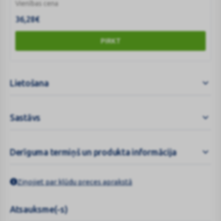
Vienības cena
36,28
€
PIRKT
Lietošana
Sastāvs
Derīguma termiņš un produkta informācija
Ziņojiet par kļūdu preces aprakstā
Atsauksme(-s)