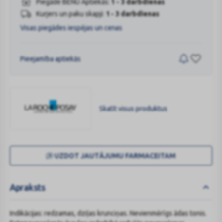
Piegāde BENU Aptiekās:
1 - 3 darbdienas
Kurjers un paku skapji:
1 - 3 darbdienas
Visas piegādes iespējas un cenas
Pieejamība aptiekās
Skatīt visus produktus
LA
ROCHE-
UZDOT JAUTĀJUMU FARMACEITAM
POSAY
Apraksts
Indikācijas: redzamas, dziļas krunciņas. Nevienmērīgs ādas tonis.