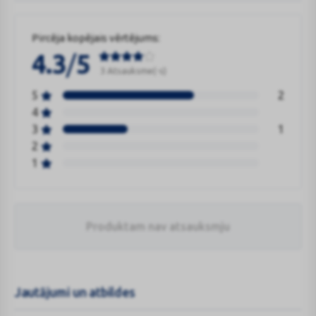
Pircēja kopējais vērtējums:
/
4.3
5
3 Atsauksme(-s)
5
2
4
3
1
2
1
Produktam nav atsauksmju
Jautājumi un atbildes