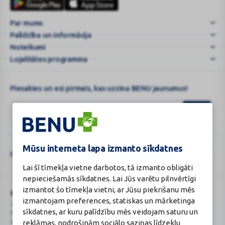
B3
karte
serums
Par mums
30ml
Palīdzība un informācija
|
BENU.LV
Noteikumi
–
Lojalitātes programma
e-
...
Piesakies un esi pirmais, kas uzzina BENU jaunumus!
Mūsu interneta lapa izmanto sīkdatnes
Šo vietni aizsargā „reCAPTCHA“, un uz to attiecas „Google“
privātuma
Google
politika
un
pakalpojumu sniegšanas noteikumi
.
Lai šī tīmekļa vietne darbotos, tā izmanto obligāti
reCAPTCHA
nepieciešamās sīkdatnes. Lai Jūs varētu pilnvērtīgi
izmantot šo tīmekļa vietni, ar Jūsu piekrišanu mēs
BENU Aptieka Latvija, SIA
Licence
izmantojam preferences, statiskas un mārketinga
Juridiskā adrese / Faktiskā adrese:
Licences numurs:
A00010
sīkdatnes, ar kuru palīdzību mēs veidojam saturu un
Noliktavu iela 5, Dreiliņi, Stopiņu
E-aptiekas kontakti
reklāmas, nodrošinām sociālo saziņas līdzekļu
novads, LV-2130
Aptiekas vadītāja: