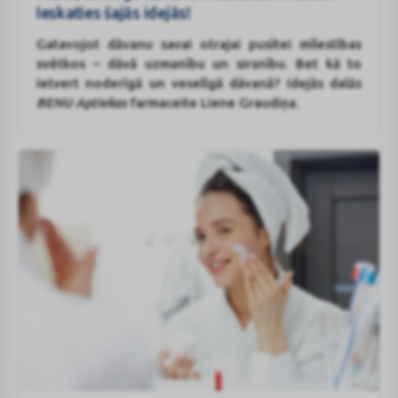
mīlestības
Ieskaties šajās idejās!
svētkos?
Gatavojot dāvanu savai otrajai pusītei mīlestības
Ieskaties
svētkos – dāvā uzmanību un sirsnību. Bet kā to
šajās
ietvert noderīgā un veselīgā dāvanā? Idejās dalās
idejās!
BENU Aptiekas
farmaceite Liene Graudiņa.