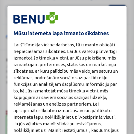
Mūsu interneta lapa izmanto sīkdatnes
Šo vietni aizsargā „reCAPTCHA“, un uz to attiecas „Google“
privātuma
Google
politika
un
pakalpojumu sniegšanas noteikumi
.
Lai šī tīmekļa vietne darbotos, tā izmanto obligāti
reCAPTCHA
nepieciešamās sīkdatnes. Lai Jūs varētu pilnvērtīgi
izmantot šo tīmekļa vietni, ar Jūsu piekrišanu mēs
BENU Aptieka Latvija, SIA
Licence
izmantojam preferences, statiskas un mārketinga
Juridiskā adrese / Faktiskā adrese:
Licences numurs:
A00010
sīkdatnes, ar kuru palīdzību mēs veidojam saturu un
Noliktavu iela 5, Dreiliņi, Stopiņu
E-aptiekas kontakti
reklāmas, nodrošinām sociālo saziņas līdzekļu
novads, LV-2130
Aptiekas vadītāja:
Reģistrācijas Nr.: 40003252167
Sertificēta farmaceite: Jeļena
funkcijas un analizējam datplūsmu. Informāciju par
Gončarova
to, kā Jūs izmantojat mūsu tīmekļa vietni, mēs
Reģistrācijas Nr.: F-0834
kopīgojam ar saviem sociālās saziņas līdzekļu,
Sertifikāta Nr.: 215.2025
reklamēšanas un analīzes partneriem. Lai
apstiprinātu sīkdatņu izmantošanu un pārlūkotu
interneta lapu, noklikšķiniet uz "Apstiprināt visus".
Ja jūs vēlaties mainīt sīkdatņu iestatījumus,
noklikšķiniet uz "Mainīt iestatījumus", kas Jums ļaus