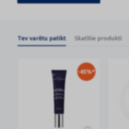
Tev varētu patikt
Skatītie produkti
-45%*