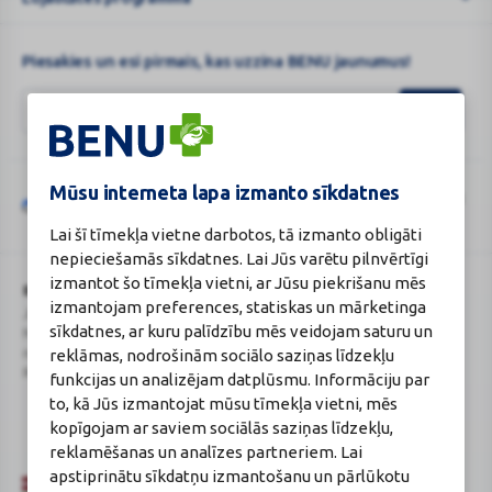
...
Piesakies un esi pirmais, kas uzzina BENU jaunumus!
Mūsu interneta lapa izmanto sīkdatnes
Šo vietni aizsargā „reCAPTCHA“, un uz to attiecas „Google“
privātuma
Google
politika
un
pakalpojumu sniegšanas noteikumi
.
Lai šī tīmekļa vietne darbotos, tā izmanto obligāti
reCAPTCHA
nepieciešamās sīkdatnes. Lai Jūs varētu pilnvērtīgi
izmantot šo tīmekļa vietni, ar Jūsu piekrišanu mēs
BENU Aptieka Latvija, SIA
Licence
izmantojam preferences, statiskas un mārketinga
Juridiskā adrese / Faktiskā adrese:
Licences numurs:
A00010
sīkdatnes, ar kuru palīdzību mēs veidojam saturu un
Noliktavu iela 5, Dreiliņi, Stopiņu
E-aptiekas kontakti
reklāmas, nodrošinām sociālo saziņas līdzekļu
novads, LV-2130
Aptiekas vadītāja:
Reģistrācijas Nr.: 40003252167
Sertificēta farmaceite: Jeļena
funkcijas un analizējam datplūsmu. Informāciju par
Gončarova
to, kā Jūs izmantojat mūsu tīmekļa vietni, mēs
Reģistrācijas Nr.: F-0834
kopīgojam ar saviem sociālās saziņas līdzekļu,
Sertifikāta Nr.: 215.2025
reklamēšanas un analīzes partneriem. Lai
apstiprinātu sīkdatņu izmantošanu un pārlūkotu