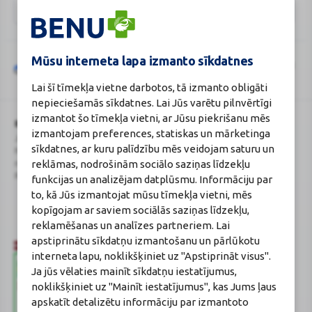
Mūsu interneta lapa izmanto sīkdatnes
Šo vietni aizsargā „reCAPTCHA“, un uz to attiecas „Google“
privātuma
Google
politika
un
pakalpojumu sniegšanas noteikumi
.
Lai šī tīmekļa vietne darbotos, tā izmanto obligāti
reCAPTCHA
nepieciešamās sīkdatnes. Lai Jūs varētu pilnvērtīgi
izmantot šo tīmekļa vietni, ar Jūsu piekrišanu mēs
BENU Aptieka Latvija, SIA
Licence
izmantojam preferences, statiskas un mārketinga
Juridiskā adrese / Faktiskā adrese:
Licences numurs:
A00010
sīkdatnes, ar kuru palīdzību mēs veidojam saturu un
Noliktavu iela 5, Dreiliņi, Stopiņu
E-aptiekas kontakti
reklāmas, nodrošinām sociālo saziņas līdzekļu
novads, LV-2130
Aptiekas vadītāja:
Reģistrācijas Nr.: 40003252167
Sertificēta farmaceite: Jeļena
funkcijas un analizējam datplūsmu. Informāciju par
Gončarova
to, kā Jūs izmantojat mūsu tīmekļa vietni, mēs
Reģistrācijas Nr.: F-0834
kopīgojam ar saviem sociālās saziņas līdzekļu,
Sertifikāta Nr.: 215.2025
reklamēšanas un analīzes partneriem. Lai
apstiprinātu sīkdatņu izmantošanu un pārlūkotu
interneta lapu, noklikšķiniet uz "Apstiprināt visus".
Ja jūs vēlaties mainīt sīkdatņu iestatījumus,
noklikšķiniet uz "Mainīt iestatījumus", kas Jums ļaus
apskatīt detalizētu informāciju par izmantoto