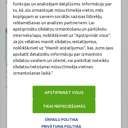
Reģistrācijas Nr.: 40003252167
Sertificēta farmaceite: Jeļena
funkcijas un analizējam datplūsmu. Informāciju par
Gončarova
to, kā Jūs izmantojat mūsu tīmekļa vietni, mēs
Reģistrācijas Nr.: F-0834
kopīgojam ar saviem sociālās saziņas līdzekļu,
Sertifikāta Nr.: 215.2025
reklamēšanas un analīzes partneriem. Lai
apstiprinātu sīkdatņu izmantošanu un pārlūkotu
interneta lapu, noklikšķiniet uz "Apstiprināt visus".
Ja jūs vēlaties mainīt sīkdatņu iestatījumus,
noklikšķiniet uz "Mainīt iestatījumus", kas Jums ļaus
apskatīt detalizētu informāciju par izmantoto
sīkdatņu veidiem un izlemt, vai piekrītat noteiktu
Zāļu valsts aģentūra
Veselības inspekcija
sīkdatņu lietošanai mūsu tīmekļa vietnes
www.zva.gov.lv
www.vi.gov.lv
izmantošanas laikā.”
Jersikas iela 15, Rīga
Klijānu iela 7, Rīga
Tālr: 67 078 424
Tālr: 67081600
E-pasts: info@zva.gov.lv
E-pasts: vi@vi.gov.lv
APSTIPRINĀT VISUS
TIKAI NEPIECIEŠAMĀS
SĪKFAILU POLITIKA
PRIVĀTUMA POLITIKA