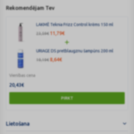
Rekomendējam Tev
LAKMĒ Teknia Frizz Control krēms 150 ml
11,79
€
23,59
€
URIAGE DS pretblaugznu šampūns 200 ml
8,64
€
19,19
€
Vienības cena
20,43
€
PIRKT
Lietošana