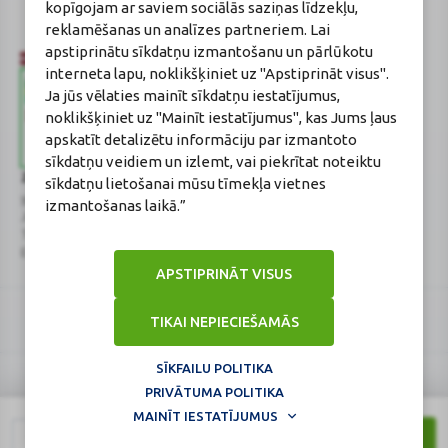
kopīgojam ar saviem sociālās saziņas līdzekļu,
Sertifikāta Nr.: 215.2025
reklamēšanas un analīzes partneriem. Lai
apstiprinātu sīkdatņu izmantošanu un pārlūkotu
interneta lapu, noklikšķiniet uz "Apstiprināt visus".
Ja jūs vēlaties mainīt sīkdatņu iestatījumus,
noklikšķiniet uz "Mainīt iestatījumus", kas Jums ļaus
apskatīt detalizētu informāciju par izmantoto
sīkdatņu veidiem un izlemt, vai piekrītat noteiktu
Zāļu valsts aģentūra
Veselības inspekcija
sīkdatņu lietošanai mūsu tīmekļa vietnes
www.zva.gov.lv
www.vi.gov.lv
izmantošanas laikā.”
Jersikas iela 15, Rīga
Klijānu iela 7, Rīga
Tālr: 67 078 424
Tālr: 67081600
E-pasts: info@zva.gov.lv
E-pasts: vi@vi.gov.lv
APSTIPRINĀT VISUS
TIKAI NEPIECIEŠAMĀS
SĪKFAILU POLITIKA
PRIVĀTUMA POLITIKA
Logo
Logo
© 2026
BENU.LV
. Visas tiesības aizsargātas.
MAINĪT IESTATĪJUMUS
Lapa atjaunināta: 09.08.2026.
1
PIRKT