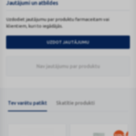
Jautājumi un atbildes
Uzdodiet jautājumu par produktu farmaceitam vai
klientiem, kuri to iegādājās.
UZDOT JAUTĀJUMU
Nav jautājumu par produktu
Tev varētu patikt
Skatītie produkti
-50%*
-45%