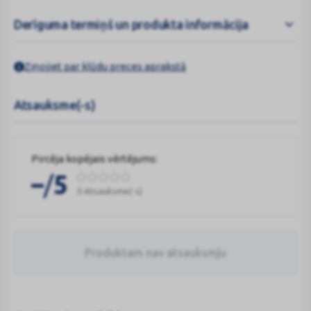
Derīguma termiņš un produkta informācija
Ziņojiet par kļūdu preces aprakstā
Atsauksme(-s)
Pircēja kopējais vērtējums:
/
–
5
0 Atsauksme(-s)
Produktam nav atsauksmju