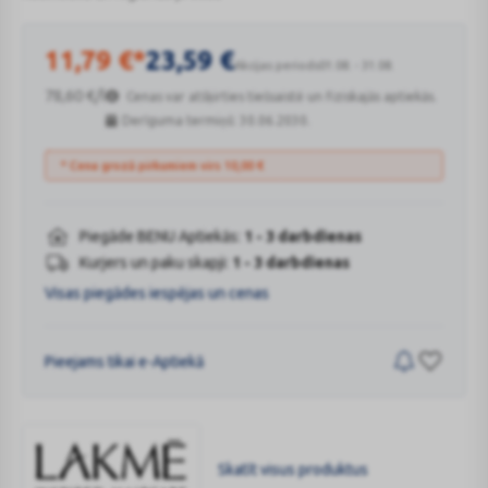
Sprogas aktivizējošs krēms.
11,79
€
*
23,59
€
Akcijas periods
01.08. - 31.08.
78,60
€
/l
Cenas var atšķirties tiešsaistē un fiziskajās aptiekās.
Derīguma termiņš: 30.06.2030.
* Cena grozā pirkumiem virs
10,00
€
Piegāde BENU Aptiekās:
1 - 3 darbdienas
Kurjers un paku skapji:
1 - 3 darbdienas
Visas piegādes iespējas un cenas
Pieejams tikai e-Aptiekā
Skatīt visus produktus