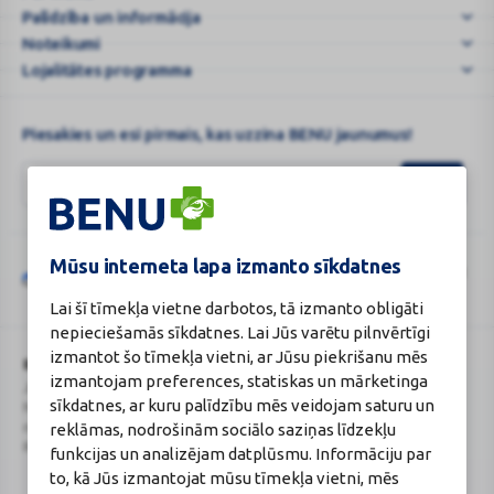
Palīdzība un informācija
|
BENU.LV
Noteikumi
–
Lojalitātes programma
...
Piesakies un esi pirmais, kas uzzina BENU jaunumus!
Mūsu interneta lapa izmanto sīkdatnes
Šo vietni aizsargā „reCAPTCHA“, un uz to attiecas „Google“
privātuma
Google
politika
un
pakalpojumu sniegšanas noteikumi
.
Lai šī tīmekļa vietne darbotos, tā izmanto obligāti
reCAPTCHA
nepieciešamās sīkdatnes. Lai Jūs varētu pilnvērtīgi
izmantot šo tīmekļa vietni, ar Jūsu piekrišanu mēs
BENU Aptieka Latvija, SIA
Licence
izmantojam preferences, statiskas un mārketinga
Juridiskā adrese / Faktiskā adrese:
Licences numurs:
A00010
sīkdatnes, ar kuru palīdzību mēs veidojam saturu un
Noliktavu iela 5, Dreiliņi, Stopiņu
E-aptiekas kontakti
reklāmas, nodrošinām sociālo saziņas līdzekļu
novads, LV-2130
Aptiekas vadītāja:
Reģistrācijas Nr.: 40003252167
Sertificēta farmaceite: Jeļena
funkcijas un analizējam datplūsmu. Informāciju par
Gončarova
to, kā Jūs izmantojat mūsu tīmekļa vietni, mēs
Reģistrācijas Nr.: F-0834