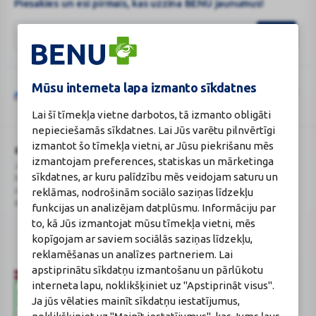
Piesakies un esi pirmais, kas uzzina BENU jaunumus!
Mūsu interneta lapa izmanto sīkdatnes
Šo vietni aizsargā „reCAPTCHA“, un uz to attiecas „Google“
privātuma
Google
politika
un
pakalpojumu sniegšanas noteikumi
.
Lai šī tīmekļa vietne darbotos, tā izmanto obligāti
reCAPTCHA
nepieciešamās sīkdatnes. Lai Jūs varētu pilnvērtīgi
izmantot šo tīmekļa vietni, ar Jūsu piekrišanu mēs
BENU Aptieka Latvija, SIA
Licence
izmantojam preferences, statiskas un mārketinga
Juridiskā adrese / Faktiskā adrese:
Licences numurs:
A00010
sīkdatnes, ar kuru palīdzību mēs veidojam saturu un
Noliktavu iela 5, Dreiliņi, Stopiņu
E-aptiekas kontakti
reklāmas, nodrošinām sociālo saziņas līdzekļu
novads, LV-2130
Aptiekas vadītāja:
Reģistrācijas Nr.: 40003252167
Sertificēta farmaceite: Jeļena
funkcijas un analizējam datplūsmu. Informāciju par
Gončarova
to, kā Jūs izmantojat mūsu tīmekļa vietni, mēs
Reģistrācijas Nr.: F-0834
kopīgojam ar saviem sociālās saziņas līdzekļu,
Sertifikāta Nr.: 215.2025
reklamēšanas un analīzes partneriem. Lai
apstiprinātu sīkdatņu izmantošanu un pārlūkotu
interneta lapu, noklikšķiniet uz "Apstiprināt visus".
Ja jūs vēlaties mainīt sīkdatņu iestatījumus,