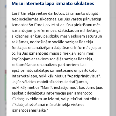
Mūsu interneta lapa izmanto sīkdatnes
Šo vietni aizsargā „reCAPTCHA“, un uz to attiecas „Google“
privātuma
Google
politika
un
pakalpojumu sniegšanas noteikumi
.
Lai šī tīmekļa vietne darbotos, tā izmanto obligāti
reCAPTCHA
nepieciešamās sīkdatnes. Lai Jūs varētu pilnvērtīgi
izmantot šo tīmekļa vietni, ar Jūsu piekrišanu mēs
BENU Aptieka Latvija, SIA
Licence
izmantojam preferences, statiskas un mārketinga
Juridiskā adrese / Faktiskā adrese:
Licences numurs:
A00010
sīkdatnes, ar kuru palīdzību mēs veidojam saturu un
Noliktavu iela 5, Dreiliņi, Stopiņu
E-aptiekas kontakti
novads, LV-2130
Aptiekas vadītāja:
reklāmas, nodrošinām sociālo saziņas līdzekļu
Reģistrācijas Nr.: 40003252167
Sertificēta farmaceite: Jeļena
funkcijas un analizējam datplūsmu. Informāciju par
Gončarova
to, kā Jūs izmantojat mūsu tīmekļa vietni, mēs
Reģistrācijas Nr.: F-0834
kopīgojam ar saviem sociālās saziņas līdzekļu,
Sertifikāta Nr.: 215.2025
reklamēšanas un analīzes partneriem. Lai
apstiprinātu sīkdatņu izmantošanu un pārlūkotu
interneta lapu, noklikšķiniet uz "Apstiprināt visus".
Ja jūs vēlaties mainīt sīkdatņu iestatījumus,
noklikšķiniet uz "Mainīt iestatījumus", kas Jums ļaus
apskatīt detalizētu informāciju par izmantoto
sīkdatņu veidiem un izlemt, vai piekrītat noteiktu
Zāļu valsts aģentūra
Veselības inspekcija
sīkdatņu lietošanai mūsu tīmekļa vietnes
www.zva.gov.lv
www.vi.gov.lv
izmantošanas laikā.”
Jersikas iela 15, Rīga
Klijānu iela 7, Rīga