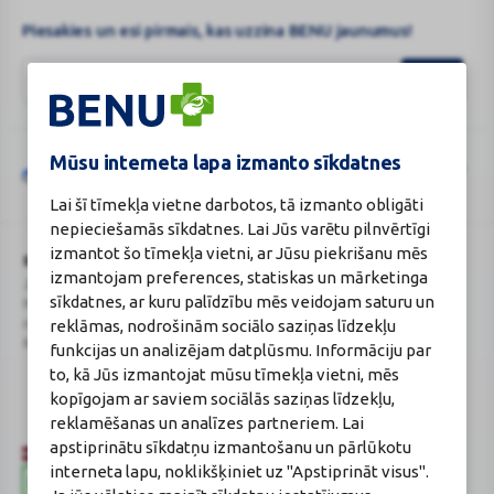
Piesakies un esi pirmais, kas uzzina BENU jaunumus!
Mūsu interneta lapa izmanto sīkdatnes
Šo vietni aizsargā „reCAPTCHA“, un uz to attiecas „Google“
privātuma
Google
politika
un
pakalpojumu sniegšanas noteikumi
.
Lai šī tīmekļa vietne darbotos, tā izmanto obligāti
reCAPTCHA
nepieciešamās sīkdatnes. Lai Jūs varētu pilnvērtīgi
izmantot šo tīmekļa vietni, ar Jūsu piekrišanu mēs
BENU Aptieka Latvija, SIA
Licence
izmantojam preferences, statiskas un mārketinga
Juridiskā adrese / Faktiskā adrese:
Licences numurs:
A00010
sīkdatnes, ar kuru palīdzību mēs veidojam saturu un
Noliktavu iela 5, Dreiliņi, Stopiņu
E-aptiekas kontakti
novads, LV-2130
Aptiekas vadītāja:
reklāmas, nodrošinām sociālo saziņas līdzekļu
Reģistrācijas Nr.: 40003252167
Sertificēta farmaceite: Jeļena
funkcijas un analizējam datplūsmu. Informāciju par
Gončarova
to, kā Jūs izmantojat mūsu tīmekļa vietni, mēs
Reģistrācijas Nr.: F-0834
kopīgojam ar saviem sociālās saziņas līdzekļu,
Sertifikāta Nr.: 215.2025
reklamēšanas un analīzes partneriem. Lai
apstiprinātu sīkdatņu izmantošanu un pārlūkotu
interneta lapu, noklikšķiniet uz "Apstiprināt visus".