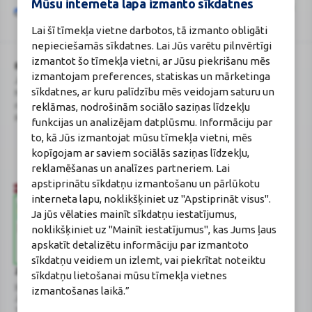
Mūsu interneta lapa izmanto sīkdatnes
Šo vietni aizsargā „reCAPTCHA“, un uz to attiecas „Google“
privātuma
Google
politika
un
pakalpojumu sniegšanas noteikumi
.
Lai šī tīmekļa vietne darbotos, tā izmanto obligāti
reCAPTCHA
nepieciešamās sīkdatnes. Lai Jūs varētu pilnvērtīgi
izmantot šo tīmekļa vietni, ar Jūsu piekrišanu mēs
BENU Aptieka Latvija, SIA
Licence
izmantojam preferences, statiskas un mārketinga
Juridiskā adrese / Faktiskā adrese:
Licences numurs:
A00010
sīkdatnes, ar kuru palīdzību mēs veidojam saturu un
Noliktavu iela 5, Dreiliņi, Stopiņu
E-aptiekas kontakti
reklāmas, nodrošinām sociālo saziņas līdzekļu
novads, LV-2130
Aptiekas vadītāja:
Reģistrācijas Nr.: 40003252167
Sertificēta farmaceite: Jeļena
funkcijas un analizējam datplūsmu. Informāciju par
Gončarova
to, kā Jūs izmantojat mūsu tīmekļa vietni, mēs
Reģistrācijas Nr.: F-0834
kopīgojam ar saviem sociālās saziņas līdzekļu,
Sertifikāta Nr.: 215.2025
reklamēšanas un analīzes partneriem. Lai
apstiprinātu sīkdatņu izmantošanu un pārlūkotu
interneta lapu, noklikšķiniet uz "Apstiprināt visus".
Ja jūs vēlaties mainīt sīkdatņu iestatījumus,
noklikšķiniet uz "Mainīt iestatījumus", kas Jums ļaus
apskatīt detalizētu informāciju par izmantoto
sīkdatņu veidiem un izlemt, vai piekrītat noteiktu
Zāļu valsts aģentūra
Veselības inspekcija
sīkdatņu lietošanai mūsu tīmekļa vietnes
www.zva.gov.lv
www.vi.gov.lv
izmantošanas laikā.”
Jersikas iela 15, Rīga
Klijānu iela 7, Rīga
Tālr: 67 078 424
Tālr: 67081600