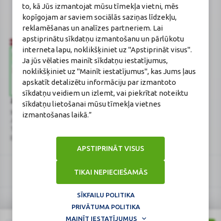
Gončarova
to, kā Jūs izmantojat mūsu tīmekļa vietni, mēs
Reģistrācijas Nr.: F-0834
kopīgojam ar saviem sociālās saziņas līdzekļu,
Sertifikāta Nr.: 215.2025
reklamēšanas un analīzes partneriem. Lai
apstiprinātu sīkdatņu izmantošanu un pārlūkotu
interneta lapu, noklikšķiniet uz "Apstiprināt visus".
Ja jūs vēlaties mainīt sīkdatņu iestatījumus,
noklikšķiniet uz "Mainīt iestatījumus", kas Jums ļaus
apskatīt detalizētu informāciju par izmantoto
sīkdatņu veidiem un izlemt, vai piekrītat noteiktu
Zāļu valsts aģentūra
Veselības inspekcija
sīkdatņu lietošanai mūsu tīmekļa vietnes
www.zva.gov.lv
www.vi.gov.lv
izmantošanas laikā.”
Jersikas iela 15, Rīga
Klijānu iela 7, Rīga
Tālr: 67 078 424
Tālr: 67081600
E-pasts: info@zva.gov.lv
E-pasts: vi@vi.gov.lv
APSTIPRINĀT VISUS
TIKAI NEPIECIEŠAMĀS
SĪKFAILU POLITIKA
PRIVĀTUMA POLITIKA
Logo
Logo
© 2026
BENU.LV
. Visas tiesības aizsargātas.
MAINĪT IESTATĪJUMUS