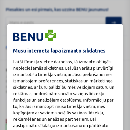
Piesakies un esi pirmais, kas uzzina BENU jaunumus!
Šo vietni aizsargā „reCAPTCHA“, un uz to attiecas „Google“
privātuma
Mūsu interneta lapa izmanto sīkdatnes
Google
politika
un
pakalpojumu sniegšanas noteikumi
.
reCAPTCHA
Lai šī tīmekļa vietne darbotos, tā izmanto obligāti
nepieciešamās sīkdatnes. Lai Jūs varētu pilnvērtīgi
BENU Aptieka Latvija, SIA
Licence
izmantot šo tīmekļa vietni, ar Jūsu piekrišanu mēs
Juridiskā adrese / Faktiskā adrese:
Licences numurs:
A00010
izmantojam preferences, statiskas un mārketinga
Noliktavu iela 5, Dreiliņi, Stopiņu
E-aptiekas kontakti
sīkdatnes, ar kuru palīdzību mēs veidojam saturu un
novads, LV-2130
Aptiekas vadītāja:
Reģistrācijas Nr.: 40003252167
Sertificēta farmaceite: Jeļena
reklāmas, nodrošinām sociālo saziņas līdzekļu
Gončarova
funkcijas un analizējam datplūsmu. Informāciju par
Reģistrācijas Nr.: F-0834
to, kā Jūs izmantojat mūsu tīmekļa vietni, mēs
Sertifikāta Nr.: 215.2025
kopīgojam ar saviem sociālās saziņas līdzekļu,
reklamēšanas un analīzes partneriem. Lai
apstiprinātu sīkdatņu izmantošanu un pārlūkotu