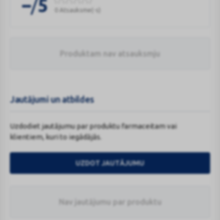
/
–
5
0 Atsauksme(-s)
Produktam nav atsauksmju
Jautājumi un atbildes
Uzdodiet jautājumu par produktu farmaceitam vai
klientiem, kuri to iegādājās.
UZDOT JAUTĀJUMU
Nav jautājumu par produktu