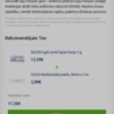
Silicea® lūpu herpes gels – efektīvs jebkurā lūpu herpes stadijā!
Iedarbojas ātrāk nekā acikloviru saturoši līdzekļi. Mazina vīrusa
izplatību, remdē dedzināšanas sajūtu, paātrina dzīšanas procesu.
Produkta apraksts ir vispārīgs, tajā ne vienmēr ir minētas visas produkta
īpašības. Pirms lietošanas izlasiet instrukcijas, kas norādītas uz produkta vai
pievienots produkta iepakojumā.
Rekomendējam Tev
SILICEA gels pret lūpas herpi 5 g
13,59
€
OLKO Medicīniskā marle, 90cm x 5 m
3,99
€
Vienības cena
17,58
€