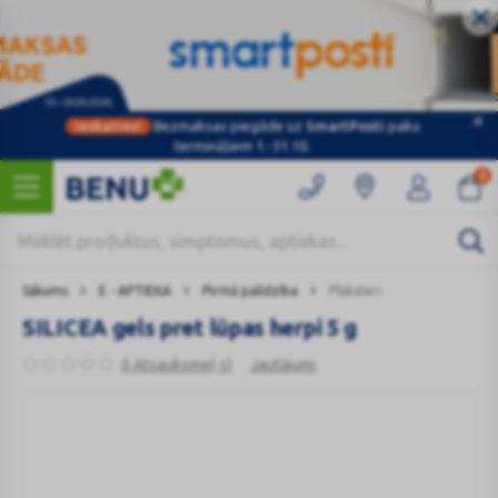
Ieskaties!
Bezmaksas piegāde uz
SmartPosti
paku
termināļiem 1.-31.10.
0
Sākums
E - APTIEKA
Pirmā palīdzība
Plāksteri
SILICEA gels pret lūpas herpi 5 g
0 Atsauksme(-s)
Jautājumi