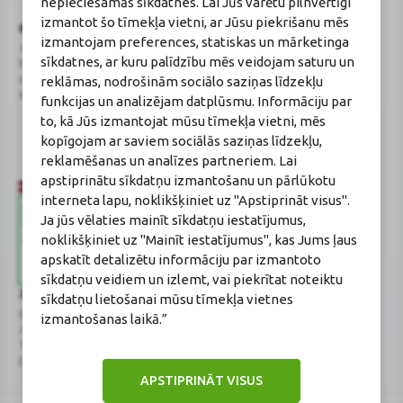
nepieciešamās sīkdatnes. Lai Jūs varētu pilnvērtīgi
izmantot šo tīmekļa vietni, ar Jūsu piekrišanu mēs
BENU Aptieka Latvija, SIA
Licence
izmantojam preferences, statiskas un mārketinga
Juridiskā adrese / Faktiskā adrese:
Licences numurs:
A00010
sīkdatnes, ar kuru palīdzību mēs veidojam saturu un
Noliktavu iela 5, Dreiliņi, Stopiņu
E-aptiekas kontakti
reklāmas, nodrošinām sociālo saziņas līdzekļu
novads, LV-2130
Aptiekas vadītāja:
Reģistrācijas Nr.: 40003252167
Sertificēta farmaceite: Jeļena
funkcijas un analizējam datplūsmu. Informāciju par
Gončarova
to, kā Jūs izmantojat mūsu tīmekļa vietni, mēs
Reģistrācijas Nr.: F-0834
kopīgojam ar saviem sociālās saziņas līdzekļu,
Sertifikāta Nr.: 215.2025
reklamēšanas un analīzes partneriem. Lai
apstiprinātu sīkdatņu izmantošanu un pārlūkotu
interneta lapu, noklikšķiniet uz "Apstiprināt visus".
Ja jūs vēlaties mainīt sīkdatņu iestatījumus,
noklikšķiniet uz "Mainīt iestatījumus", kas Jums ļaus
apskatīt detalizētu informāciju par izmantoto
sīkdatņu veidiem un izlemt, vai piekrītat noteiktu
Zāļu valsts aģentūra
Veselības inspekcija
sīkdatņu lietošanai mūsu tīmekļa vietnes
www.zva.gov.lv
www.vi.gov.lv
izmantošanas laikā.”
Jersikas iela 15, Rīga
Klijānu iela 7, Rīga
Tālr: 67 078 424
Tālr: 67081600
E-pasts: info@zva.gov.lv
E-pasts: vi@vi.gov.lv
APSTIPRINĀT VISUS