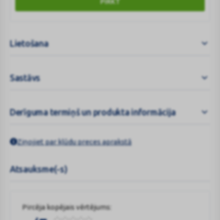
PIRKT
Lietošana
Sastāvs
Derīguma termiņš un produkta informācija
Ziņojiet par kļūdu preces aprakstā
Atsauksme(-s)
Pircēja kopējais vērtējums: