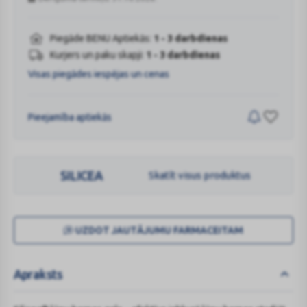
Piegāde BENU Aptiekās:
1 - 3 darbdienas
Kurjers un paku skapji:
1 - 3 darbdienas
Visas piegādes iespējas un cenas
Pieejamība aptiekās
SILICEA
Skatīt visus produktus
UZDOT JAUTĀJUMU FARMACEITAM
Apraksts