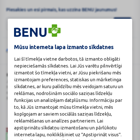
...
Piesakies un esi pirmais, kas uzzina BENU jaunumus!
Mūsu interneta lapa izmanto sīkdatnes
Šo vietni aizsargā „reCAPTCHA“, un uz to attiecas „Google“
privātuma
Google
politika
un
pakalpojumu sniegšanas noteikumi
.
Lai šī tīmekļa vietne darbotos, tā izmanto obligāti
reCAPTCHA
nepieciešamās sīkdatnes. Lai Jūs varētu pilnvērtīgi
izmantot šo tīmekļa vietni, ar Jūsu piekrišanu mēs
BENU Aptieka Latvija, SIA
Licence
izmantojam preferences, statiskas un mārketinga
Juridiskā adrese / Faktiskā adrese:
Licences numurs:
A00010
sīkdatnes, ar kuru palīdzību mēs veidojam saturu un
Noliktavu iela 5, Dreiliņi, Stopiņu
E-aptiekas kontakti
reklāmas, nodrošinām sociālo saziņas līdzekļu
novads, LV-2130
Aptiekas vadītāja:
Reģistrācijas Nr.: 40003252167
Sertificēta farmaceite: Jeļena
funkcijas un analizējam datplūsmu. Informāciju par
Gončarova
to, kā Jūs izmantojat mūsu tīmekļa vietni, mēs
Reģistrācijas Nr.: F-0834
kopīgojam ar saviem sociālās saziņas līdzekļu,
Sertifikāta Nr.: 215.2025
reklamēšanas un analīzes partneriem. Lai
apstiprinātu sīkdatņu izmantošanu un pārlūkotu
interneta lapu, noklikšķiniet uz "Apstiprināt visus".