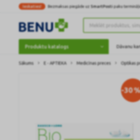
Ieskaties!
Bezmaksas piegāde uz
SmartPosti
paku termināļi
Produktu katalogs
Dāvanu ka
Sākums
E - APTIEKA
Medicīnas preces
Optikas p
-30
%