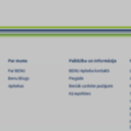
Par mums
Palīdzība un informācija
Par BENU
BENU Aptieka kontakti
Benu Blogs
Piegāde
Aptiekas
Biežāk uzdotie jautājumi
Kā iepirkties