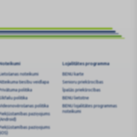
Noteikumi
Lojalitātes programma
Lietošanas noteikumi
BENU karte
Atteikuma tiesību veidlapa
Senioru priekšrocības
Privātuma politika
Īpašās priekšrocības
Sīkfailu politika
BENU lietotne
Videonovērošanas politika
BENU lojalitātes programmas
noteikumi
Piekļūstamības paziņojums
(Android)
Piekļūstamības paziņojums
(iOS)