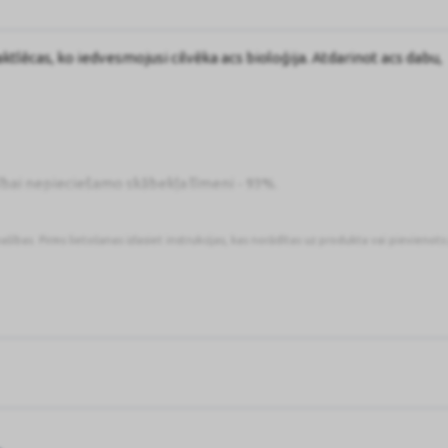
lēcas, ko iedvesmojusi cilvēka acs bioloģija. Atdarinot acs dabu,
ībai nepieciešamo skābekļa līmeni - 93%.
ateicoties tam lēcu valkāšana ir maksimāli ērta un patīkama visas 
pašības. Pirms lietošanas izlasiet instrukcijas, kas norādītas uz produkta vai pievienot
u slāni, mazinot acu sausumu un kairinājumu.
ošina skaidru un asu redzi pat vājā apgaismojumā.
tajiem stariem.
IZSTĀJ UV starus absorbējošas brilles, piemēram, UV starus
ībā NENOSEDZ acis un zonu ap tām. UV starus absorbējošās brilles ir