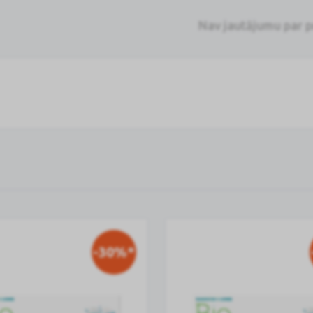
Nav jautājumu par 
-30%*