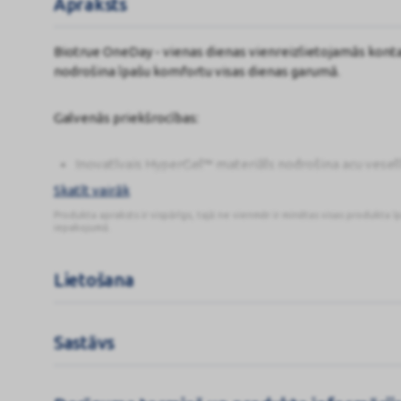
Apraksts
Biotrue OneDay - vienas dienas vienreizlietojamās kontakt
nodrošina īpašu komfortu visas dienas garumā.
Galvenās priekšrocības:
Inovatīvais HyperGel™ materiāls nodrošina acu vesel
Ūdens saturs atbilst ūdens saturam radzenē – 78 %, p
Skatīt vairāk
garumā.
Produkta apraksts ir vispārīgs, tajā ne vienmēr ir minētas visas produkta ī
Īpaša ārējā lēcas virsma atdarina asaru plēvītes lipīd
iepakojumā.
High Definition™ optika samazina atspīdumus un nodr
UV aizsardzība pasargā acis no kaitīgajiem ultraviole
Lietošana
Biotrue ONEday UV starus absorbējošās kontaktlēcas NEA
absorbējošas aizsargbrilles vai saulesbrilles, jo tās piln
Sastāvs
jāturpina nēsāt atbilstoši norādījumiem.