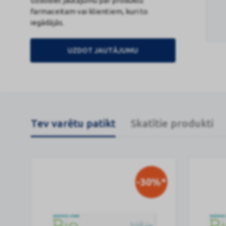
Uzdodiet jautājumu par produktu
farmaceitam vai klientiem, kuri to
iegādājās.
UZDOT JAUTĀJUMU
Tev varētu patikt
Skatītie produkti
-30%*