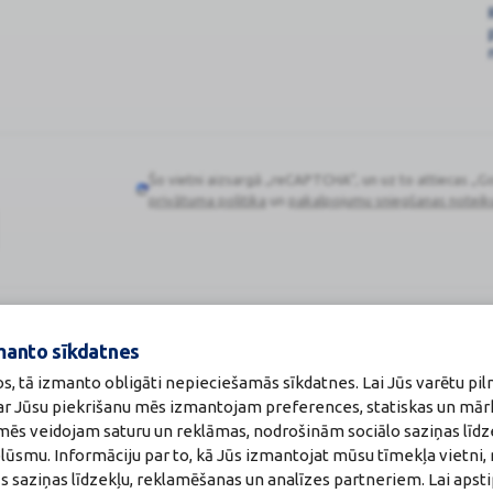
Šo vietni aizsargā „reCAPTCHA“, un uz to attiecas „G
Google
privātuma politika
un
pakalpojumu sniegšanas noteik
reCAPTCHA
Zāļu valsts aģen
manto sīkdatnes
:
A00010
www.zva.gov.lv
akti
Jersikas iela 15, Rīg
os, tā izmanto obligāti nepieciešamās sīkdatnes. Lai Jūs varētu pil
a:
Tālr: 67 078 424
 ar Jūsu piekrišanu mēs izmantojam preferences, statiskas un mār
maceite: Jeļena Gončarova
E-pasts: info@zva.g
u mēs veidojam saturu un reklāmas, nodrošinām sociālo saziņas līdz
: F-0834
215.2025
plūsmu. Informāciju par to, kā Jūs izmantojat mūsu tīmekļa vietni,
s saziņas līdzekļu, reklamēšanas un analīzes partneriem. Lai apsti