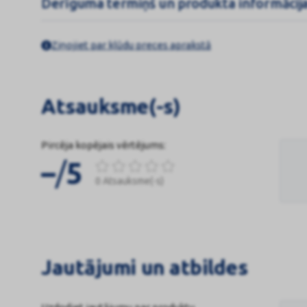
Derīguma termiņš un produkta informācij
Ziņojiet par kļūdu preces aprakstā
Atsauksme(-s)
Pircēja kopējais vērtējums:
/
–
5
0 Atsauksme(-s)
Jautājumi un atbildes