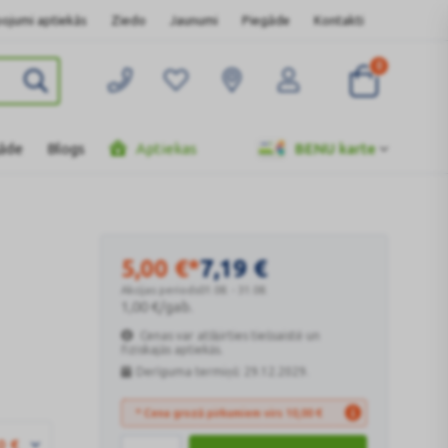
ojumi aptiekās
Ziedo
Jaunumi
Piegāde
Kontakti
0
gāde
Blogs
Aptiekas
BENU karte
5,00
€
*
7,19
€
Akcijas periods
01.08. - 31.08.
1,00
€
/gab.
Cenas var atšķirties tiešsaistē un
fiziskajās aptiekās.
Derīguma termiņš: 29.12.2029.
* Cena grozā pirkumiem virs
10,00
€
0
€