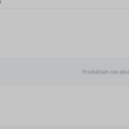
a
Produktam nav ats