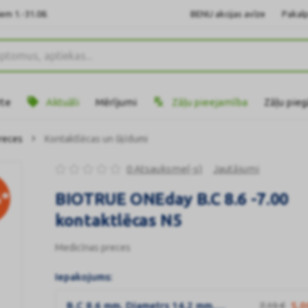
em 1.-31.08.
BENU akcijas avīze
Pakalp
rte
Aktuāli
Mērījumi
Zāļu pieejamība
Zāļu pie
reces
Kontaktlēcas un šķīdumi
0 Atsauksme(-s)
Jautājumi
*
BIOTRUE ONEday B.C 8.6 -7.00
kontaktlēcas N5
Medicīnas preces
Iepakojums:
B.C 8.6 mm, Diametrs 14.2 mm, Stiprums -7.00
7,19
€
5,0