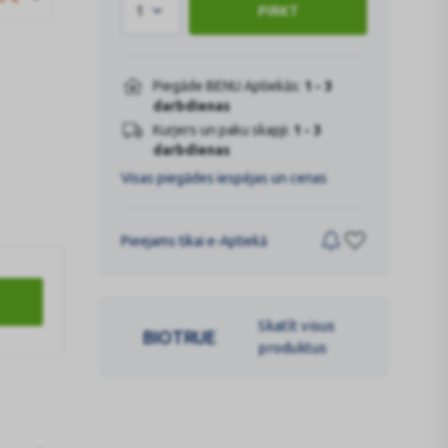
1
PIRKT
Piegāde BENU Aptiekās:
1 - 3
darbdienas
Kurjers un paku skapji:
1 - 3
darbdienas
Visas piegādes iespējas un cenas
Pieejams tikai e-Aptiekā
Skatīt visus
BIOTRUE
produktus