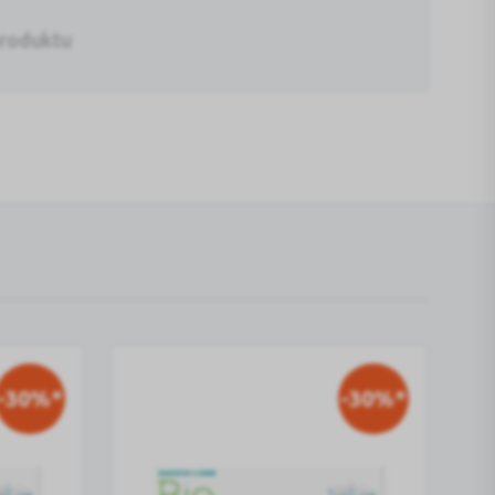
produktu
-30%*
-30%*