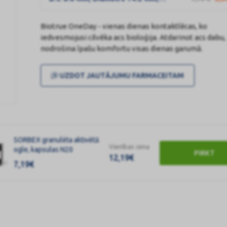
Biotrue OneDay - vienas dienas kontaktlēcas, ko
iedvesmojusi cilvēka acs bioloģija. Atdarinot acs dabu,
nodrošina īpašu komfortu visas dienas garumā.
UZDOT JAUTĀJUMU FARMACEITAM
SORBEX granulēta aktivētā
Vienības cena
ogle, kapsulas N20
PIRKT
12,19
€
7,19
€