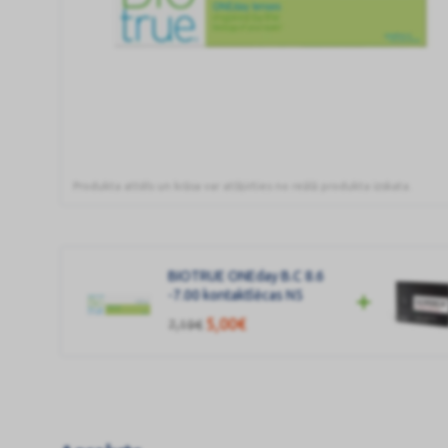
Produkta attēls un krāsa var atšķirties no reālā produkta izskata.
BIOTRUE
ONEday
B.C
BIOTRUE ONEday B.C 8.6
8.6
-7.00 kontaktlēcas N5
-7.00
5,00
€
kontaktlēcas
7,19
€
N5