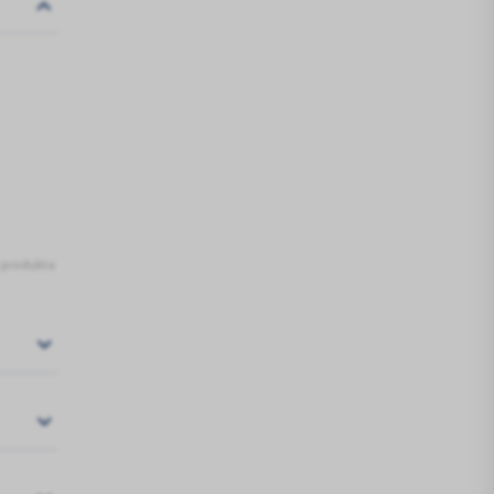
dienas
s produkta