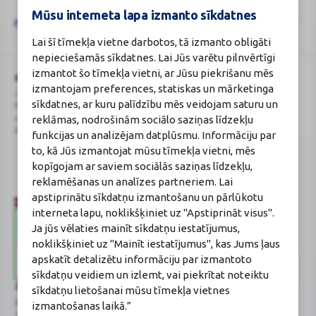
Mūsu interneta lapa izmanto sīkdatnes
Šo vietni aizsargā „reCAPTCHA“, un uz to attiecas „Google“
privātuma
Google
politika
un
pakalpojumu sniegšanas noteikumi
.
Lai šī tīmekļa vietne darbotos, tā izmanto obligāti
reCAPTCHA
nepieciešamās sīkdatnes. Lai Jūs varētu pilnvērtīgi
izmantot šo tīmekļa vietni, ar Jūsu piekrišanu mēs
BENU Aptieka Latvija, SIA
Licence
izmantojam preferences, statiskas un mārketinga
Juridiskā adrese / Faktiskā adrese:
Licences numurs:
A00010
sīkdatnes, ar kuru palīdzību mēs veidojam saturu un
Noliktavu iela 5, Dreiliņi, Stopiņu
E-aptiekas kontakti
reklāmas, nodrošinām sociālo saziņas līdzekļu
novads, LV-2130
Aptiekas vadītāja:
Reģistrācijas Nr.: 40003252167
Sertificēta farmaceite: Jeļena
funkcijas un analizējam datplūsmu. Informāciju par
Gončarova
to, kā Jūs izmantojat mūsu tīmekļa vietni, mēs
Reģistrācijas Nr.: F-0834
kopīgojam ar saviem sociālās saziņas līdzekļu,
Sertifikāta Nr.: 215.2025
reklamēšanas un analīzes partneriem. Lai
apstiprinātu sīkdatņu izmantošanu un pārlūkotu
interneta lapu, noklikšķiniet uz "Apstiprināt visus".
Ja jūs vēlaties mainīt sīkdatņu iestatījumus,
noklikšķiniet uz "Mainīt iestatījumus", kas Jums ļaus
apskatīt detalizētu informāciju par izmantoto
sīkdatņu veidiem un izlemt, vai piekrītat noteiktu
Zāļu valsts aģentūra
Veselības inspekcija
sīkdatņu lietošanai mūsu tīmekļa vietnes
www.zva.gov.lv
www.vi.gov.lv
izmantošanas laikā.”
Jersikas iela 15, Rīga
Klijānu iela 7, Rīga