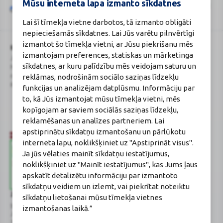
Mūsu interneta lapa izmanto sīkdatnes
Šo vietni aizsargā „reCAPTCHA“, un uz to attiecas „Google“
privātuma
Google
politika
un
pakalpojumu sniegšanas noteikumi
.
Lai šī tīmekļa vietne darbotos, tā izmanto obligāti
reCAPTCHA
nepieciešamās sīkdatnes. Lai Jūs varētu pilnvērtīgi
izmantot šo tīmekļa vietni, ar Jūsu piekrišanu mēs
BENU Aptieka Latvija, SIA
Licence
izmantojam preferences, statiskas un mārketinga
Juridiskā adrese / Faktiskā adrese:
Licences numurs:
A00010
sīkdatnes, ar kuru palīdzību mēs veidojam saturu un
Noliktavu iela 5, Dreiliņi, Stopiņu
E-aptiekas kontakti
novads, LV-2130
Aptiekas vadītāja:
reklāmas, nodrošinām sociālo saziņas līdzekļu
Reģistrācijas Nr.: 40003252167
Sertificēta farmaceite: Jeļena
funkcijas un analizējam datplūsmu. Informāciju par
Gončarova
to, kā Jūs izmantojat mūsu tīmekļa vietni, mēs
Reģistrācijas Nr.: F-0834
kopīgojam ar saviem sociālās saziņas līdzekļu,
Sertifikāta Nr.: 215.2025
reklamēšanas un analīzes partneriem. Lai
apstiprinātu sīkdatņu izmantošanu un pārlūkotu
interneta lapu, noklikšķiniet uz "Apstiprināt visus".
Ja jūs vēlaties mainīt sīkdatņu iestatījumus,
noklikšķiniet uz "Mainīt iestatījumus", kas Jums ļaus
apskatīt detalizētu informāciju par izmantoto
sīkdatņu veidiem un izlemt, vai piekrītat noteiktu
Zāļu valsts aģentūra
Veselības inspekcija
sīkdatņu lietošanai mūsu tīmekļa vietnes
www.zva.gov.lv
www.vi.gov.lv
izmantošanas laikā.”
Jersikas iela 15, Rīga
Klijānu iela 7, Rīga
Tālr: 67 078 424
Tālr: 67081600