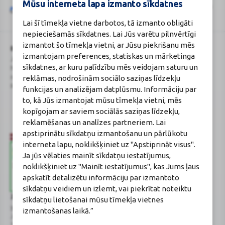
Mūsu interneta lapa izmanto sīkdatnes
Šo vietni aizsargā „reCAPTCHA“, un uz to attiecas „Google“
privātuma
Google
politika
un
pakalpojumu sniegšanas noteikumi
.
Lai šī tīmekļa vietne darbotos, tā izmanto obligāti
reCAPTCHA
nepieciešamās sīkdatnes. Lai Jūs varētu pilnvērtīgi
izmantot šo tīmekļa vietni, ar Jūsu piekrišanu mēs
BENU Aptieka Latvija, SIA
Licence
izmantojam preferences, statiskas un mārketinga
Juridiskā adrese / Faktiskā adrese:
Licences numurs:
A00010
sīkdatnes, ar kuru palīdzību mēs veidojam saturu un
Noliktavu iela 5, Dreiliņi, Stopiņu
E-aptiekas kontakti
reklāmas, nodrošinām sociālo saziņas līdzekļu
novads, LV-2130
Aptiekas vadītāja:
Reģistrācijas Nr.: 40003252167
Sertificēta farmaceite: Jeļena
funkcijas un analizējam datplūsmu. Informāciju par
Gončarova
to, kā Jūs izmantojat mūsu tīmekļa vietni, mēs
Reģistrācijas Nr.: F-0834
kopīgojam ar saviem sociālās saziņas līdzekļu,
Sertifikāta Nr.: 215.2025
reklamēšanas un analīzes partneriem. Lai
apstiprinātu sīkdatņu izmantošanu un pārlūkotu
interneta lapu, noklikšķiniet uz "Apstiprināt visus".
Ja jūs vēlaties mainīt sīkdatņu iestatījumus,
noklikšķiniet uz "Mainīt iestatījumus", kas Jums ļaus
apskatīt detalizētu informāciju par izmantoto
sīkdatņu veidiem un izlemt, vai piekrītat noteiktu
Zāļu valsts aģentūra
Veselības inspekcija
sīkdatņu lietošanai mūsu tīmekļa vietnes
www.zva.gov.lv
www.vi.gov.lv
izmantošanas laikā.”
Jersikas iela 15, Rīga
Klijānu iela 7, Rīga