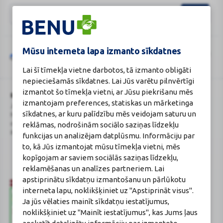
Mūsu interneta lapa izmanto sīkdatnes
Šo vietni aizsargā „reCAPTCHA“, un uz to attiecas „Google“
privātuma
Google
politika
un
pakalpojumu sniegšanas noteikumi
.
Lai šī tīmekļa vietne darbotos, tā izmanto obligāti
reCAPTCHA
nepieciešamās sīkdatnes. Lai Jūs varētu pilnvērtīgi
izmantot šo tīmekļa vietni, ar Jūsu piekrišanu mēs
BENU Aptieka Latvija, SIA
Licence
izmantojam preferences, statiskas un mārketinga
Juridiskā adrese / Faktiskā adrese:
Licences numurs:
A00010
sīkdatnes, ar kuru palīdzību mēs veidojam saturu un
Noliktavu iela 5, Dreiliņi, Stopiņu
E-aptiekas kontakti
novads, LV-2130
Aptiekas vadītāja:
reklāmas, nodrošinām sociālo saziņas līdzekļu
Reģistrācijas Nr.: 40003252167
Sertificēta farmaceite: Jeļena
funkcijas un analizējam datplūsmu. Informāciju par
Gončarova
to, kā Jūs izmantojat mūsu tīmekļa vietni, mēs
Reģistrācijas Nr.: F-0834
kopīgojam ar saviem sociālās saziņas līdzekļu,
Sertifikāta Nr.: 215.2025
reklamēšanas un analīzes partneriem. Lai
apstiprinātu sīkdatņu izmantošanu un pārlūkotu
interneta lapu, noklikšķiniet uz "Apstiprināt visus".
Ja jūs vēlaties mainīt sīkdatņu iestatījumus,
noklikšķiniet uz "Mainīt iestatījumus", kas Jums ļaus