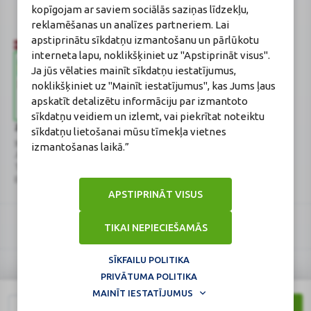
kopīgojam ar saviem sociālās saziņas līdzekļu,
Sertifikāta Nr.: 215.2025
reklamēšanas un analīzes partneriem. Lai
apstiprinātu sīkdatņu izmantošanu un pārlūkotu
interneta lapu, noklikšķiniet uz "Apstiprināt visus".
Ja jūs vēlaties mainīt sīkdatņu iestatījumus,
noklikšķiniet uz "Mainīt iestatījumus", kas Jums ļaus
apskatīt detalizētu informāciju par izmantoto
sīkdatņu veidiem un izlemt, vai piekrītat noteiktu
Zāļu valsts aģentūra
Veselības inspekcija
sīkdatņu lietošanai mūsu tīmekļa vietnes
www.zva.gov.lv
www.vi.gov.lv
izmantošanas laikā.”
Jersikas iela 15, Rīga
Klijānu iela 7, Rīga
Tālr: 67 078 424
Tālr: 67081600
E-pasts: info@zva.gov.lv
E-pasts: vi@vi.gov.lv
APSTIPRINĀT VISUS
TIKAI NEPIECIEŠAMĀS
SĪKFAILU POLITIKA
PRIVĀTUMA POLITIKA
Logo
Logo
© 2026
BENU.LV
. Visas tiesības aizsargātas.
MAINĪT IESTATĪJUMUS
Lapa atjaunināta: 07.08.2026.
1
PIRKT