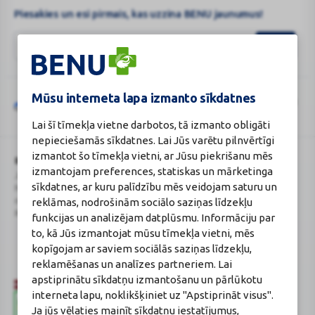
Piesakies un esi pirmais, kas uzzina BENU jaunumus!
Mūsu interneta lapa izmanto sīkdatnes
Šo vietni aizsargā „reCAPTCHA“, un uz to attiecas „Google“
privātuma
Google
politika
un
pakalpojumu sniegšanas noteikumi
.
Lai šī tīmekļa vietne darbotos, tā izmanto obligāti
reCAPTCHA
nepieciešamās sīkdatnes. Lai Jūs varētu pilnvērtīgi
izmantot šo tīmekļa vietni, ar Jūsu piekrišanu mēs
BENU Aptieka Latvija, SIA
Licence
izmantojam preferences, statiskas un mārketinga
Juridiskā adrese / Faktiskā adrese:
Licences numurs:
A00010
sīkdatnes, ar kuru palīdzību mēs veidojam saturu un
Noliktavu iela 5, Dreiliņi, Stopiņu
E-aptiekas kontakti
novads, LV-2130
Aptiekas vadītāja:
reklāmas, nodrošinām sociālo saziņas līdzekļu
Reģistrācijas Nr.: 40003252167
Sertificēta farmaceite: Jeļena
funkcijas un analizējam datplūsmu. Informāciju par
Gončarova
to, kā Jūs izmantojat mūsu tīmekļa vietni, mēs
Reģistrācijas Nr.: F-0834
kopīgojam ar saviem sociālās saziņas līdzekļu,
Sertifikāta Nr.: 215.2025
reklamēšanas un analīzes partneriem. Lai
apstiprinātu sīkdatņu izmantošanu un pārlūkotu
interneta lapu, noklikšķiniet uz "Apstiprināt visus".
Ja jūs vēlaties mainīt sīkdatņu iestatījumus,