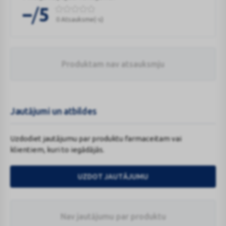
/
–
5
0 Atsauksme(-s)
Produktam nav atsauksmju
Jautājumi un atbildes
Uzdodiet jautājumu par produktu farmaceitam vai
klientiem, kuri to iegādājās.
UZDOT JAUTĀJUMU
Nav jautājumu par produktu