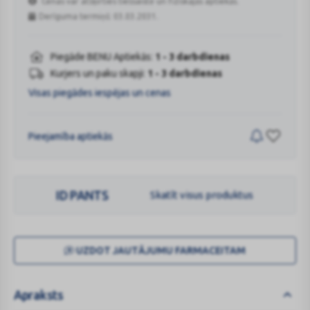
Cenas var atšķirties tiešsaistē un fiziskajās aptiekās.
Derīguma termiņš: 03.03.2031.
Piegāde BENU Aptiekās:
1 - 3 darbdienas
Kurjers un paku skapji:
1 - 3 darbdienas
Visas piegādes iespējas un cenas
Pieejamība aptiekās
ID PANTS
Skatīt visus produktus
UZDOT JAUTĀJUMU FARMACEITAM
Apraksts