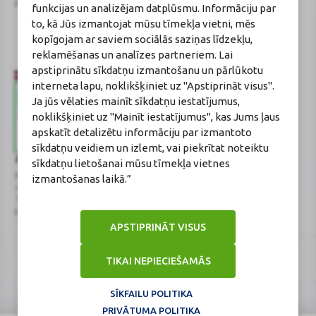
Reģistrācijas Nr.: 40003252167
Sertificēta farmaceite: Jeļena
funkcijas un analizējam datplūsmu. Informāciju par
Gončarova
to, kā Jūs izmantojat mūsu tīmekļa vietni, mēs
Reģistrācijas Nr.: F-0834
kopīgojam ar saviem sociālās saziņas līdzekļu,
Sertifikāta Nr.: 215.2025
reklamēšanas un analīzes partneriem. Lai
apstiprinātu sīkdatņu izmantošanu un pārlūkotu
interneta lapu, noklikšķiniet uz "Apstiprināt visus".
Ja jūs vēlaties mainīt sīkdatņu iestatījumus,
noklikšķiniet uz "Mainīt iestatījumus", kas Jums ļaus
apskatīt detalizētu informāciju par izmantoto
sīkdatņu veidiem un izlemt, vai piekrītat noteiktu
Zāļu valsts aģentūra
Veselības inspekcija
sīkdatņu lietošanai mūsu tīmekļa vietnes
www.zva.gov.lv
www.vi.gov.lv
izmantošanas laikā.”
Jersikas iela 15, Rīga
Klijānu iela 7, Rīga
Tālr: 67 078 424
Tālr: 67081600
E-pasts: info@zva.gov.lv
E-pasts: vi@vi.gov.lv
APSTIPRINĀT VISUS
TIKAI NEPIECIEŠAMĀS
SĪKFAILU POLITIKA
PRIVĀTUMA POLITIKA