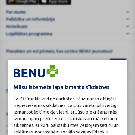
karte
biksītes
Par mums
XL
Palīdzība un informācija
N10
...
Noteikumi
Lojalitātes programma
Piesakies un esi pirmais, kas uzzina BENU jaunumus!
Mūsu interneta lapa izmanto sīkdatnes
Šo vietni aizsargā „reCAPTCHA“, un uz to attiecas „Google“
privātuma
Google
politika
un
pakalpojumu sniegšanas noteikumi
.
Lai šī tīmekļa vietne darbotos, tā izmanto obligāti
reCAPTCHA
nepieciešamās sīkdatnes. Lai Jūs varētu pilnvērtīgi
izmantot šo tīmekļa vietni, ar Jūsu piekrišanu mēs
BENU Aptieka Latvija, SIA
Licence
izmantojam preferences, statiskas un mārketinga
Juridiskā adrese / Faktiskā adrese:
Licences numurs:
A00010
sīkdatnes, ar kuru palīdzību mēs veidojam saturu un
Noliktavu iela 5, Dreiliņi, Stopiņu
E-aptiekas kontakti
reklāmas, nodrošinām sociālo saziņas līdzekļu
novads, LV-2130
Aptiekas vadītāja: