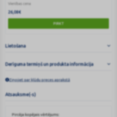
Vienības cena
26,08
€
PIRKT
Lietošana
Derīguma termiņš un produkta informācija
Ziņojiet par kļūdu preces aprakstā
Atsauksme(-s)
Pircēja kopējais vērtējums: