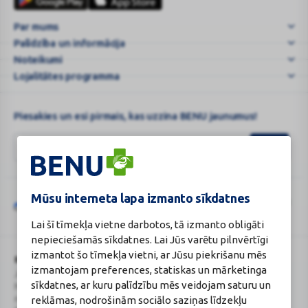
karte
higiēniskās
Par mums
biksītes
Palīdzība un informācija
m
...
Noteikumi
Lojalitātes programma
Piesakies un esi pirmais, kas uzzina BENU jaunumus!
Mūsu interneta lapa izmanto sīkdatnes
Šo vietni aizsargā „reCAPTCHA“, un uz to attiecas „Google“
privātuma
Google
politika
un
pakalpojumu sniegšanas noteikumi
.
Lai šī tīmekļa vietne darbotos, tā izmanto obligāti
reCAPTCHA
nepieciešamās sīkdatnes. Lai Jūs varētu pilnvērtīgi
izmantot šo tīmekļa vietni, ar Jūsu piekrišanu mēs
BENU Aptieka Latvija, SIA
Licence
izmantojam preferences, statiskas un mārketinga
Juridiskā adrese / Faktiskā adrese:
Licences numurs:
A00010
sīkdatnes, ar kuru palīdzību mēs veidojam saturu un
Noliktavu iela 5, Dreiliņi, Stopiņu
E-aptiekas kontakti
reklāmas, nodrošinām sociālo saziņas līdzekļu
novads, LV-2130
Aptiekas vadītāja: