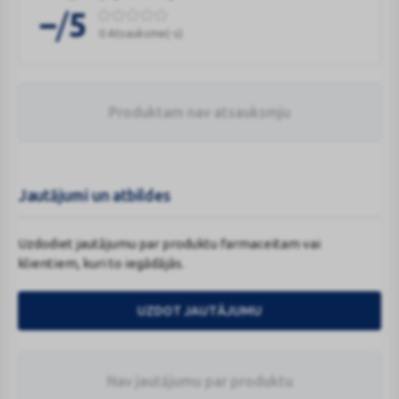
/
–
5
0 Atsauksme(-s)
Produktam nav atsauksmju
Jautājumi un atbildes
Uzdodiet jautājumu par produktu farmaceitam vai
klientiem, kuri to iegādājās.
UZDOT JAUTĀJUMU
Nav jautājumu par produktu