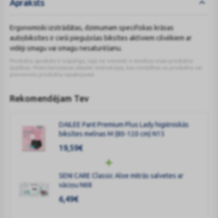
Apraksts
Ergonomiski izstrādātas, dzimumam specifiskas krāsas
autiņbiksītes ir cieši pieguļošas biksītes aktīviem cilvēkiem ar
vidēji smagu vai smagu nesaturēšanu.
Produkta apraksts ir vispārīgs, tajā ne vienmēr ir minētas visas produkta
īpašības. Pirms lietošanas izlasiet instrukcijas, kas norādītas uz produkta vai
pievienots produkta iepakojumā.
Rekomendējam Tev
DAILEE Pant Premium Plus Lady higiēniskās
biksītes melnas M (80-120 cm) N15
19,59
€
SENI CARE Classic Aloe mitrās salvetes ar
vāciņu N68
6,49
€