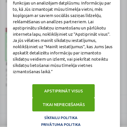
Reģistrācijas Nr.: 40003252167
Sertificēta farmaceite: Jeļena
funkcijas un analizējam datplūsmu. Informāciju par
Gončarova
to, kā Jūs izmantojat mūsu tīmekļa vietni, mēs
Reģistrācijas Nr.: F-0834
kopīgojam ar saviem sociālās saziņas līdzekļu,
Sertifikāta Nr.: 215.2025
reklamēšanas un analīzes partneriem. Lai
apstiprinātu sīkdatņu izmantošanu un pārlūkotu
interneta lapu, noklikšķiniet uz "Apstiprināt visus".
Ja jūs vēlaties mainīt sīkdatņu iestatījumus,
noklikšķiniet uz "Mainīt iestatījumus", kas Jums ļaus
apskatīt detalizētu informāciju par izmantoto
sīkdatņu veidiem un izlemt, vai piekrītat noteiktu
Zāļu valsts aģentūra
Veselības inspekcija
sīkdatņu lietošanai mūsu tīmekļa vietnes
www.zva.gov.lv
www.vi.gov.lv
izmantošanas laikā.”
Jersikas iela 15, Rīga
Klijānu iela 7, Rīga
Tālr: 67 078 424
Tālr: 67081600
E-pasts: info@zva.gov.lv
E-pasts: vi@vi.gov.lv
APSTIPRINĀT VISUS
TIKAI NEPIECIEŠAMĀS
SĪKFAILU POLITIKA
PRIVĀTUMA POLITIKA