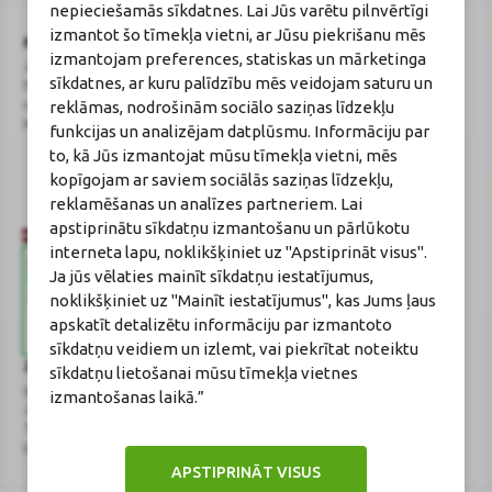
nepieciešamās sīkdatnes. Lai Jūs varētu pilnvērtīgi
izmantot šo tīmekļa vietni, ar Jūsu piekrišanu mēs
BENU Aptieka Latvija, SIA
Licence
izmantojam preferences, statiskas un mārketinga
Juridiskā adrese / Faktiskā adrese:
Licences numurs:
A00010
sīkdatnes, ar kuru palīdzību mēs veidojam saturu un
Noliktavu iela 5, Dreiliņi, Stopiņu
E-aptiekas kontakti
reklāmas, nodrošinām sociālo saziņas līdzekļu
novads, LV-2130
Aptiekas vadītāja:
Reģistrācijas Nr.: 40003252167
Sertificēta farmaceite: Jeļena
funkcijas un analizējam datplūsmu. Informāciju par
Gončarova
to, kā Jūs izmantojat mūsu tīmekļa vietni, mēs
Reģistrācijas Nr.: F-0834
kopīgojam ar saviem sociālās saziņas līdzekļu,
Sertifikāta Nr.: 215.2025
reklamēšanas un analīzes partneriem. Lai
apstiprinātu sīkdatņu izmantošanu un pārlūkotu
interneta lapu, noklikšķiniet uz "Apstiprināt visus".
Ja jūs vēlaties mainīt sīkdatņu iestatījumus,
noklikšķiniet uz "Mainīt iestatījumus", kas Jums ļaus
apskatīt detalizētu informāciju par izmantoto
sīkdatņu veidiem un izlemt, vai piekrītat noteiktu
Zāļu valsts aģentūra
Veselības inspekcija
sīkdatņu lietošanai mūsu tīmekļa vietnes
www.zva.gov.lv
www.vi.gov.lv
izmantošanas laikā.”
Jersikas iela 15, Rīga
Klijānu iela 7, Rīga
Tālr: 67 078 424
Tālr: 67081600
E-pasts: info@zva.gov.lv
E-pasts: vi@vi.gov.lv
APSTIPRINĀT VISUS