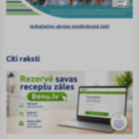
Ieskatieties akcijas piedāvājumā šeit!
Citi raksti
Rezervējiet