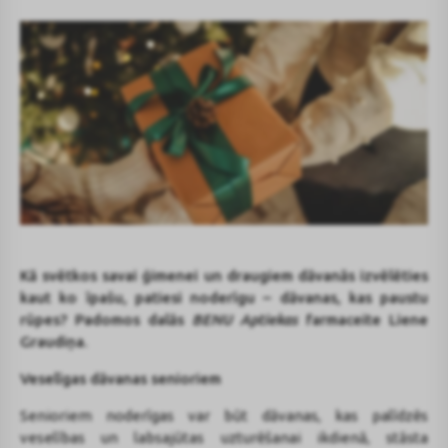
Kā svētkos savai ģimenei un draugiem dāvanās izvēlēties
kaut ko īpašu, patiesi noderīgu – dāvanas, kas paustu
rūpes? Padomos dalās
BENU Aptiekas
farmaceite Liene
Graudiņa.
Veselīgas dāvanas senioriem
Senioriem noderīgas var būt dāvanas, kas palīdzēs
veselības un labsajūtas uzturēšanai ikdienā, stāsta