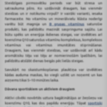
Steidzīgais pirmssvētku periods var būt stresa un
satraukuma pilns. Ko uzdāvināt draugam, kas vienmēr
steidzas un ir notikumu virpulī? Ir vairāki varianti, iesaka
farmaceite. No vitamīnu un minerālvielu klāsta noderīgi
varētu būt magnija un
B grupas vitamīnus
saturošie
produkti, kas palīdzētu mazināt saspringuma sajūtu. Lai
būtu spēks un enerģija ikdienas steigai, var izvēlēties arī
koenzīma Q10 saturošus vitamīnu kompleksus, kompleksos
vitamīnus vai vitamīnus imunitātes stiprināšanai.
Draugiem, kas vienmēr steidzas, var uzdāvināt arī kādu
aromātisku tēju vai tēju ar nomierinošām īpašībām, lai
palīdzētu atslābt dienas beigās pēc lielās steigas.
Savukārt no skaistumkopšanas plauktiņa var izvēlēties
kādas auduma maskas, ko viegli uzlikt un noņemt un kas
aizņems tikai 5–10 minūtes laika.
Dāvana sportiskiem un aktīviem draugiem
Aktīvi cilvēki novērtēs uztura bagātinātājus ar žeņšeņu vai
koenzīmu Q10, kas dos papildu enerģiju. Tāpat
sportiski