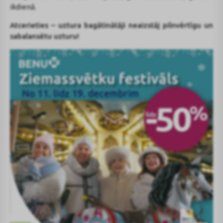
ikdienā.
Atcerieties – uztura bagātinātāji neaizstāj pilnvērtīgu un
sabalansētu uzturu!