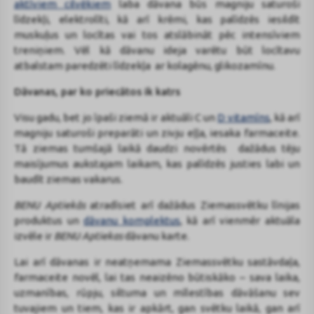
aktīviem cilvēkiem
laba dāvana būs magniju saturoši
līdzekļi, elektrolīti, kā arī krēmi, kas palīdzēs iesildīt
muskuļus un locītas vai tos atslābināt pēc intensīviem
treniņiem. Vēl kā dāvanu ideja varētu būt locītavu
atbalstam paredzēti līdzekļa ar kolagēnu, glikozamīnu.
Dāvanas, par ko priecātos ik katrs
Visu gadu, bet jo īpaši ziemā ir aktuāli C un
D vitamīns
, kā arī
magniju saturoši preparāti un zivju eļļa, iesaka farmaceite.
Tā ziemas tumšajā laikā daudzi novērtēs dažādus tēju
maisījumus aukstajam laikam, kas palīdzēs justies labi un
baudīt ziemas vakarus.
BENU Aptiekās
atradīsiet arī dažādus Ziemassvētku līnijas
produktus un
dāvanu komplektus
, kā arī vienmēr aktuāla
izvēle ir
BENU Aptiekas
dāvanu karte.
Lai arī dāvanas ir neatņemama Ziemassvētku sastāvdaļa,
farmaceite novēl, lai tas neaizēno būtiskāko – sava laika,
uzmanības, rūpju, siltuma un mīlestības dāvāšanu sev
tuvajiem un tiem, kas ir apkārt, gan svētku laikā, gan arī