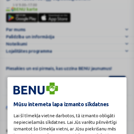
un
I-V 9.00–17.00
BENU karte
noderīgām
BENU
svētku
karte
dāvanām
Par mums
Palīdzība un informācija
Noteikumi
Lojalitātes programma
Piesakies un esi pirmais, kas uzzina BENU jaunumus!
Mūsu interneta lapa izmanto sīkdatnes
Šo vietni aizsargā „reCAPTCHA“, un uz to attiecas „Google“
privātuma
Google
politika
un
pakalpojumu sniegšanas noteikumi
.
Lai šī tīmekļa vietne darbotos, tā izmanto obligāti
reCAPTCHA
nepieciešamās sīkdatnes. Lai Jūs varētu pilnvērtīgi
izmantot šo tīmekļa vietni, ar Jūsu piekrišanu mēs
BENU Aptieka Latvija, SIA
Licence