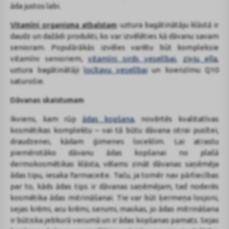
āda justos labi.
Vitamīni organisma atbalstam
: uztura bagātinātāju klāstā ir
daudz un dažādi produkti, ko var izvēlēties kā dāvanu savam
senioram. Populārākās izvēles varētu būt kompleksie
vitamīni senioriem,
vitamīni sirds veselībai
,
zivju eļļa
,
uztura bagātinātāji
locītavu veselībai
un koenzīmu Q10
saturošie.
Dāvanas skaistumam
Ikviens, kam rūp
ādas kopšana
, novērtēs kvalitatīvas
kosmētikas komplektu – vai tā būtu dāvana otrai pusītei,
draudzenei, kādam ģimenes loceklim. Lai atrastu
piemērotāko dāvanu ādas kopšanai no plašā
dermokosmētikas klāsta, vēlams zināt dāvanas saņēmēja
ādas tipu, iesaka farmaceite. Taču, ja tomēr nav pārliecības
par to, kāds ādas tips ir dāvanas saņēmējam, tad noderēs
kosmētika ādas mitrināšanai. Tie var būt ķermeņa losjoni,
sejas krēmi, acu krēmi, serumi, maskas, jo ādas mitrināšana
ir būtiska jebkurā vecumā un ir ādas kopšanas pamats. Sejas