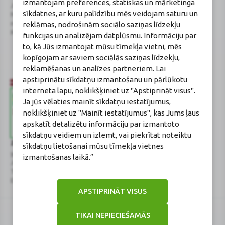
izmantojam preferences, statiskas un mārketinga
Juridiskā adrese / Faktiskā adrese:
Licences numurs:
A00010
sīkdatnes, ar kuru palīdzību mēs veidojam saturu un
Noliktavu iela 5, Dreiliņi, Stopiņu
E-aptiekas kontakti
novads, LV-2130
Aptiekas vadītāja:
reklāmas, nodrošinām sociālo saziņas līdzekļu
Reģistrācijas Nr.: 40003252167
Sertificēta farmaceite: Jeļena
funkcijas un analizējam datplūsmu. Informāciju par
Gončarova
to, kā Jūs izmantojat mūsu tīmekļa vietni, mēs
Reģistrācijas Nr.: F-0834
kopīgojam ar saviem sociālās saziņas līdzekļu,
Sertifikāta Nr.: 215.2025
reklamēšanas un analīzes partneriem. Lai
apstiprinātu sīkdatņu izmantošanu un pārlūkotu
interneta lapu, noklikšķiniet uz "Apstiprināt visus".
Ja jūs vēlaties mainīt sīkdatņu iestatījumus,
noklikšķiniet uz "Mainīt iestatījumus", kas Jums ļaus
apskatīt detalizētu informāciju par izmantoto
sīkdatņu veidiem un izlemt, vai piekrītat noteiktu
Zāļu valsts aģentūra
Veselības inspekcija
sīkdatņu lietošanai mūsu tīmekļa vietnes
www.zva.gov.lv
www.vi.gov.lv
izmantošanas laikā.”
Jersikas iela 15, Rīga
Klijānu iela 7, Rīga
Tālr: 67 078 424
Tālr: 67081600
E-pasts: info@zva.gov.lv
E-pasts: vi@vi.gov.lv
APSTIPRINĀT VISUS
TIKAI NEPIECIEŠAMĀS