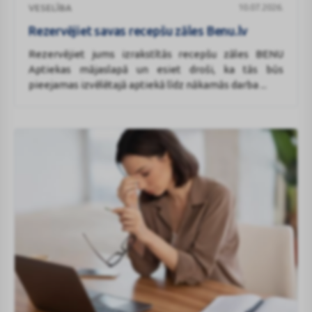
10.07.2026.
VESELĪBA
savas
recepšu
Rezervējiet savas recepšu zāles Benu.lv
zāles
Rezervējiet jums izrakstītās recepšu zāles BENU
Benu.lv
Aptiekas mājaslapā un esiet droši, ka tās būs
pieejamas izvēlētajā aptiekā līdz nākamās darba ...