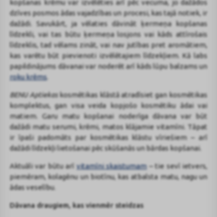
kopšanas krēmu var izvēlēties arī pēc vecuma, jo dažādos
dzīves posmos ādas vajadzības un procesi, kas tajā notiek, ir
dažādi. Savukārt, ja vēlaties dāvināt ķermeņa kopšanas
līdzekli, vai tas būtu ķermeņa losjons vai kāds attīrošais
līdzeklis, tad vēlams zināt, vai nav jutības pret aromātiem,
kas varētu būt pievienoti izvēlētajiem līdzekļiem. Kā labs
papildinājums dāvanai var noderēt arī kāds lūpu balzams un
roku krēms
.
BENU Aptiekas
kosmētikas klāstā atradīsiet gan kosmētikas
komplektus, gan visa veida kopjošo kosmētiku ādai vai
matiem. Garu matu kopšanai noderīga dāvana var būt
dažādi matu serumi, krēmi, matos klājamie vitamīni. Tāpat
ir īpaši padomāts par kosmētikas klāstu vīriešiem – arī
dažādi līdzekļi lietošanai pēc skūšanās un bārdas kopšanai.
Aktuāli var būtu arī
vitamīni skaistumam
– tie sevī ietvers,
piemēram, kolagēnu un biotīnu, kas atbalsta matu, nagu un
ādas veselību.
Dāvana draugiem, kas vienmēr steidzas