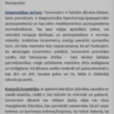
farmaceite:
Diagnostikas ierīces
:
Tonometrs ir lieliska dāvana kādam,
kam, piemēram, ir diagnosticēta hipertensija (paaugstināts
asinsspiediens) un kas lieto medikamentus asinsspiediena
normalizēšanai. Tas ļaus mājas apstākļos sekot, vai
noteiktā terapija darbojas un asinsspiediens ir normas
robežās. Izvēloties tonometru, svarīgi pievērst uzmanību
tam, cik liela manšete būs nepieciešama, kā arī funkcijām,
ko attiecīgais tonometrs piedāvā. Senioriem prioritāte
varētu būt lietošanas ērtība – liels ekrāns labākai
pārredzamībai, viegli uzliekama manšete, ērta ieslēgšana
un izslēgšana. Kā dāvana varētu noderēt arī pulsa oksimetri,
kas ātri un ērti nosaka pulsu un to, kāda ir skābekļa
saturācija asinīs.
Kopjošā kosmētika
: ar gadiem āda kļūst plānāka, sausāka un
zaudē elastību, tādēļ ir ļoti būtiski to mitrināt un pabarot.
Senioriem dāvanā var iekļaut dušas eļļas vai citus
mazgāšanās līdzekļus, kas paredzēti sausai ādai, kā arī sejas
krēmus un ķermeņa krēmus/losjonus, ko lietot ikdienā, lai