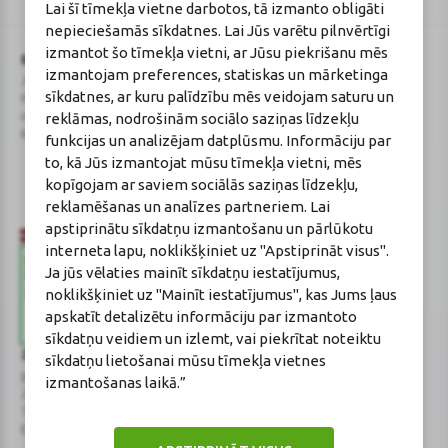
Lai šī tīmekļa vietne darbotos, tā izmanto obligāti
reCAPTCHA
nepieciešamās sīkdatnes. Lai Jūs varētu pilnvērtīgi
izmantot šo tīmekļa vietni, ar Jūsu piekrišanu mēs
BENU Aptieka Latvija, SIA
Licence
izmantojam preferences, statiskas un mārketinga
Juridiskā adrese / Faktiskā adrese:
Licences numurs:
A00010
sīkdatnes, ar kuru palīdzību mēs veidojam saturu un
Noliktavu iela 5, Dreiliņi, Stopiņu
E-aptiekas kontakti
reklāmas, nodrošinām sociālo saziņas līdzekļu
novads, LV-2130
Aptiekas vadītāja:
Reģistrācijas Nr.: 40003252167
Sertificēta farmaceite: Jeļena
funkcijas un analizējam datplūsmu. Informāciju par
Gončarova
to, kā Jūs izmantojat mūsu tīmekļa vietni, mēs
Reģistrācijas Nr.: F-0834
kopīgojam ar saviem sociālās saziņas līdzekļu,
Sertifikāta Nr.: 215.2025
reklamēšanas un analīzes partneriem. Lai
apstiprinātu sīkdatņu izmantošanu un pārlūkotu
interneta lapu, noklikšķiniet uz "Apstiprināt visus".
Ja jūs vēlaties mainīt sīkdatņu iestatījumus,
noklikšķiniet uz "Mainīt iestatījumus", kas Jums ļaus
apskatīt detalizētu informāciju par izmantoto
sīkdatņu veidiem un izlemt, vai piekrītat noteiktu
Zāļu valsts aģentūra
Veselības inspekcija
sīkdatņu lietošanai mūsu tīmekļa vietnes
www.zva.gov.lv
www.vi.gov.lv
izmantošanas laikā.”
Jersikas iela 15, Rīga
Klijānu iela 7, Rīga
Tālr: 67 078 424
Tālr: 67081600
E-pasts: info@zva.gov.lv
E-pasts: vi@vi.gov.lv