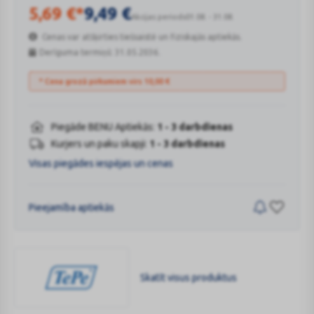
5,69
€
*
9,49
€
Akcijas periods
01.08. - 31.08.
Cenas var atšķirties tiešsaistē un fiziskajās aptiekās.
Derīguma termiņš: 31.05.2036.
* Cena grozā pirkumiem virs
10,00
€
Piegāde BENU Aptiekās:
1 - 3 darbdienas
Kurjers un paku skapji:
1 - 3 darbdienas
Visas piegādes iespējas un cenas
Pieejamība aptiekās
Skatīt visus produktus