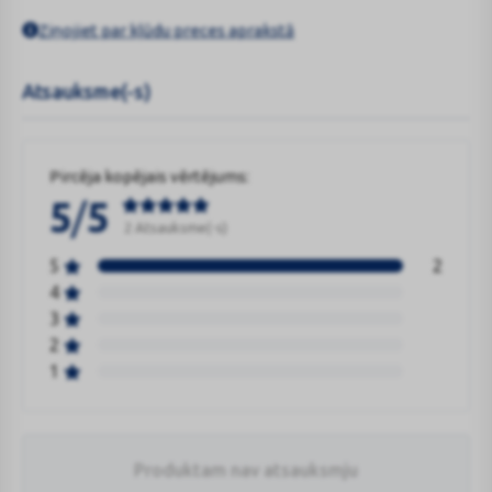
Ziņojiet par kļūdu preces aprakstā
Atsauksme(-s)
Pircēja kopējais vērtējums:
/
5
5
2 Atsauksme(-s)
5
2
4
3
2
1
Produktam nav atsauksmju