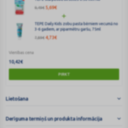
5,69
€
9,49
€
TEPE Daily Kids zobu pasta bērniem vecumā no
3-6 gadiem, ar piparmētru garšu, 75ml
4,73
€
7,89
€
Vienības cena
10,42
€
PIRKT
Lietošana
Derīguma termiņš un produkta informācija