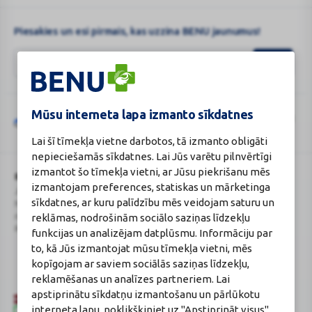
Ap
...
Piesakies un esi pirmais, kas uzzina BENU jaunumus!
Mūsu interneta lapa izmanto sīkdatnes
Šo vietni aizsargā „reCAPTCHA“, un uz to attiecas „Google“
privātuma
Google
politika
un
pakalpojumu sniegšanas noteikumi
.
Lai šī tīmekļa vietne darbotos, tā izmanto obligāti
reCAPTCHA
nepieciešamās sīkdatnes. Lai Jūs varētu pilnvērtīgi
izmantot šo tīmekļa vietni, ar Jūsu piekrišanu mēs
BENU Aptieka Latvija, SIA
Licence
izmantojam preferences, statiskas un mārketinga
Juridiskā adrese / Faktiskā adrese:
Licences numurs:
A00010
sīkdatnes, ar kuru palīdzību mēs veidojam saturu un
Noliktavu iela 5, Dreiliņi, Stopiņu
E-aptiekas kontakti
novads, LV-2130
Aptiekas vadītāja:
reklāmas, nodrošinām sociālo saziņas līdzekļu
Reģistrācijas Nr.: 40003252167
Sertificēta farmaceite: Jeļena
funkcijas un analizējam datplūsmu. Informāciju par
Gončarova
to, kā Jūs izmantojat mūsu tīmekļa vietni, mēs
Reģistrācijas Nr.: F-0834
kopīgojam ar saviem sociālās saziņas līdzekļu,
Sertifikāta Nr.: 215.2025
reklamēšanas un analīzes partneriem. Lai
apstiprinātu sīkdatņu izmantošanu un pārlūkotu
interneta lapu, noklikšķiniet uz "Apstiprināt visus".