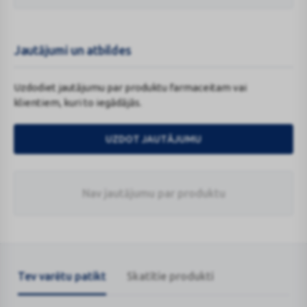
Jautājumi un atbildes
Uzdodiet jautājumu par produktu farmaceitam vai
klientiem, kuri to iegādājās.
UZDOT JAUTĀJUMU
Nav jautājumu par produktu
Tev varētu patikt
Skatītie produkti