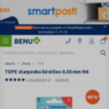
Ieskaties!
Bezmaksas piegāde uz
SmartPosti
paku
termināļiem 1.-31.10.
0
Sākums
Zīmoli
TEPE
TEPE starpzobu birstītes 0.50 mm N6
2 Atsauksme(-s)
Jautājumi
-40
%*