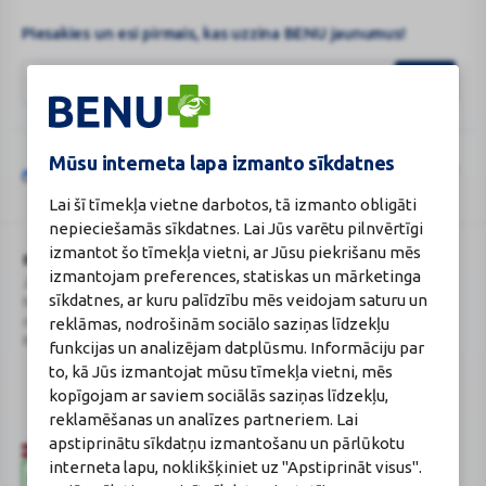
Piesakies un esi pirmais, kas uzzina BENU jaunumus!
Mūsu interneta lapa izmanto sīkdatnes
Šo vietni aizsargā „reCAPTCHA“, un uz to attiecas „Google“
privātuma
Google
politika
un
pakalpojumu sniegšanas noteikumi
.
Lai šī tīmekļa vietne darbotos, tā izmanto obligāti
reCAPTCHA
nepieciešamās sīkdatnes. Lai Jūs varētu pilnvērtīgi
izmantot šo tīmekļa vietni, ar Jūsu piekrišanu mēs
BENU Aptieka Latvija, SIA
Licence
izmantojam preferences, statiskas un mārketinga
Juridiskā adrese / Faktiskā adrese:
Licences numurs:
A00010
sīkdatnes, ar kuru palīdzību mēs veidojam saturu un
Noliktavu iela 5, Dreiliņi, Stopiņu
E-aptiekas kontakti
reklāmas, nodrošinām sociālo saziņas līdzekļu
novads, LV-2130
Aptiekas vadītāja:
Reģistrācijas Nr.: 40003252167
Sertificēta farmaceite: Jeļena
funkcijas un analizējam datplūsmu. Informāciju par
Gončarova
to, kā Jūs izmantojat mūsu tīmekļa vietni, mēs
Reģistrācijas Nr.: F-0834
kopīgojam ar saviem sociālās saziņas līdzekļu,
Sertifikāta Nr.: 215.2025
reklamēšanas un analīzes partneriem. Lai
apstiprinātu sīkdatņu izmantošanu un pārlūkotu
interneta lapu, noklikšķiniet uz "Apstiprināt visus".