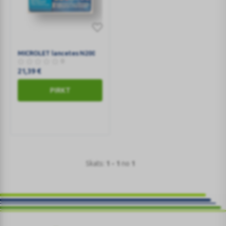
MICROLET
lancetes
MICROLET lancetes N200
N200
0
21,39
€
PIRKT
Skats:
1 - 1
no
1