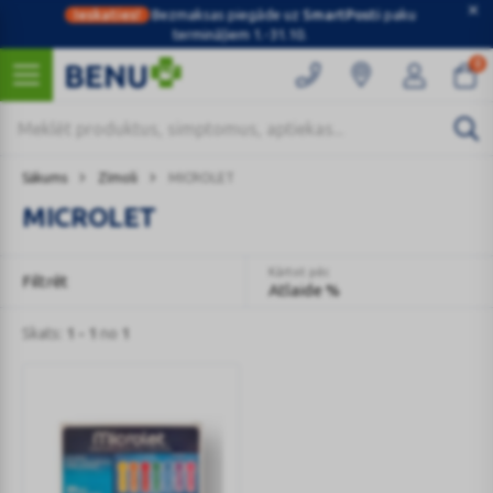
Ieskaties!
Bezmaksas piegāde uz
SmartPosti
paku
termināļiem 1.-31.10.
0
Sākums
Zīmoli
MICROLET
MICROLET
Kārtot pēc
Filtrēt
Atlaide %
Skats:
1 - 1
no
1