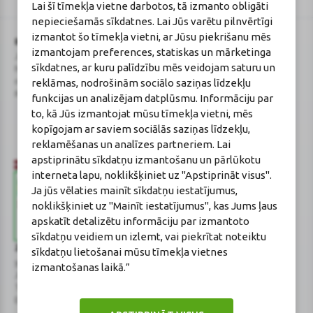
Lai šī tīmekļa vietne darbotos, tā izmanto obligāti
reCAPTCHA
nepieciešamās sīkdatnes. Lai Jūs varētu pilnvērtīgi
izmantot šo tīmekļa vietni, ar Jūsu piekrišanu mēs
BENU Aptieka Latvija, SIA
Licence
izmantojam preferences, statiskas un mārketinga
Juridiskā adrese / Faktiskā adrese:
Licences numurs:
A00010
sīkdatnes, ar kuru palīdzību mēs veidojam saturu un
Noliktavu iela 5, Dreiliņi, Stopiņu
E-aptiekas kontakti
reklāmas, nodrošinām sociālo saziņas līdzekļu
novads, LV-2130
Aptiekas vadītāja:
Reģistrācijas Nr.: 40003252167
Sertificēta farmaceite: Jeļena
funkcijas un analizējam datplūsmu. Informāciju par
Gončarova
to, kā Jūs izmantojat mūsu tīmekļa vietni, mēs
Reģistrācijas Nr.: F-0834
kopīgojam ar saviem sociālās saziņas līdzekļu,
Sertifikāta Nr.: 215.2025
reklamēšanas un analīzes partneriem. Lai
apstiprinātu sīkdatņu izmantošanu un pārlūkotu
interneta lapu, noklikšķiniet uz "Apstiprināt visus".
Ja jūs vēlaties mainīt sīkdatņu iestatījumus,
noklikšķiniet uz "Mainīt iestatījumus", kas Jums ļaus
apskatīt detalizētu informāciju par izmantoto
sīkdatņu veidiem un izlemt, vai piekrītat noteiktu
Zāļu valsts aģentūra
Veselības inspekcija
sīkdatņu lietošanai mūsu tīmekļa vietnes
www.zva.gov.lv
www.vi.gov.lv
izmantošanas laikā.”
Jersikas iela 15, Rīga
Klijānu iela 7, Rīga
Tālr: 67 078 424
Tālr: 67081600
E-pasts: info@zva.gov.lv
E-pasts: vi@vi.gov.lv