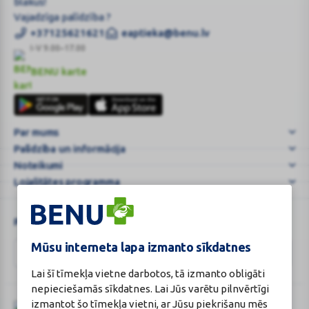
MEDELA
Vajadzīga palīdzība ?
|
+37125621621
eaptieka@benu.lv
BENU.LV
I-V 9.00–17.00
–
BENU karte
e-
BENU
Aptieka
karte
vienmēr
Tev
Par mums
blakus!
Palīdzība un informācija
Noteikumi
Lojalitātes programma
Piesakies un esi pirmais, kas uzzina BENU jaunumus!
Mūsu interneta lapa izmanto sīkdatnes
Lai šī tīmekļa vietne darbotos, tā izmanto obligāti
nepieciešamās sīkdatnes. Lai Jūs varētu pilnvērtīgi
izmantot šo tīmekļa vietni, ar Jūsu piekrišanu mēs