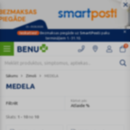
Ieskaties!
Bezmaksas piegāde uz
SmartPosti
paku
termināļiem 1.-31.10.
0
Sākums
Zīmoli
MEDELA
MEDELA
Kārtot pēc
Filtrēt
Atlaide %
Skats:
1 - 10
no
10