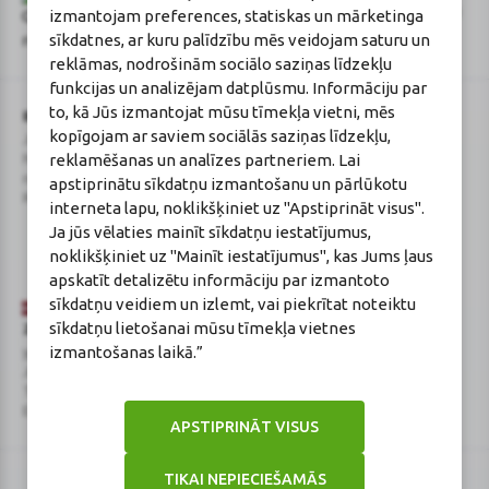
Šo vietni aizsargā „reCAPTCHA“, un uz to attiecas „Google“
privātuma
izmantojam preferences, statiskas un mārketinga
Google
politika
un
pakalpojumu sniegšanas noteikumi
.
sīkdatnes, ar kuru palīdzību mēs veidojam saturu un
reCAPTCHA
reklāmas, nodrošinām sociālo saziņas līdzekļu
funkcijas un analizējam datplūsmu. Informāciju par
to, kā Jūs izmantojat mūsu tīmekļa vietni, mēs
BENU Aptieka Latvija, SIA
Licence
kopīgojam ar saviem sociālās saziņas līdzekļu,
Juridiskā adrese / Faktiskā adrese:
Licences numurs:
A00010
reklamēšanas un analīzes partneriem. Lai
Noliktavu iela 5, Dreiliņi, Stopiņu
E-aptiekas kontakti
novads, LV-2130
Aptiekas vadītāja:
apstiprinātu sīkdatņu izmantošanu un pārlūkotu
Reģistrācijas Nr.: 40003252167
Sertificēta farmaceite: Jeļena
interneta lapu, noklikšķiniet uz "Apstiprināt visus".
Gončarova
Ja jūs vēlaties mainīt sīkdatņu iestatījumus,
Reģistrācijas Nr.: F-0834
noklikšķiniet uz "Mainīt iestatījumus", kas Jums ļaus
Sertifikāta Nr.: 215.2025
apskatīt detalizētu informāciju par izmantoto
sīkdatņu veidiem un izlemt, vai piekrītat noteiktu
sīkdatņu lietošanai mūsu tīmekļa vietnes
Zāļu valsts aģentūra
Veselības inspekcija
izmantošanas laikā.”
www.zva.gov.lv
www.vi.gov.lv
Jersikas iela 15, Rīga
Klijānu iela 7, Rīga
Tālr: 67 078 424
Tālr: 67081600
E-pasts: info@zva.gov.lv
E-pasts: vi@vi.gov.lv
APSTIPRINĀT VISUS
TIKAI NEPIECIEŠAMĀS