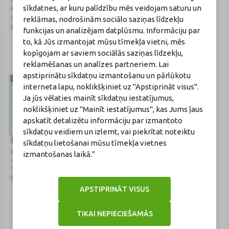
sīkdatnes, ar kuru palīdzību mēs veidojam saturu un
Noliktavu iela 5, Dreiliņi, Stopiņu
E-aptiekas kontakti
novads, LV-2130
Aptiekas vadītāja:
reklāmas, nodrošinām sociālo saziņas līdzekļu
Reģistrācijas Nr.: 40003252167
Sertificēta farmaceite: Jeļena
funkcijas un analizējam datplūsmu. Informāciju par
Gončarova
to, kā Jūs izmantojat mūsu tīmekļa vietni, mēs
Reģistrācijas Nr.: F-0834
kopīgojam ar saviem sociālās saziņas līdzekļu,
Sertifikāta Nr.: 215.2025
reklamēšanas un analīzes partneriem. Lai
apstiprinātu sīkdatņu izmantošanu un pārlūkotu
interneta lapu, noklikšķiniet uz "Apstiprināt visus".
Ja jūs vēlaties mainīt sīkdatņu iestatījumus,
noklikšķiniet uz "Mainīt iestatījumus", kas Jums ļaus
apskatīt detalizētu informāciju par izmantoto
sīkdatņu veidiem un izlemt, vai piekrītat noteiktu
Zāļu valsts aģentūra
Veselības inspekcija
sīkdatņu lietošanai mūsu tīmekļa vietnes
www.zva.gov.lv
www.vi.gov.lv
izmantošanas laikā.”
Jersikas iela 15, Rīga
Klijānu iela 7, Rīga
Tālr: 67 078 424
Tālr: 67081600
E-pasts: info@zva.gov.lv
E-pasts: vi@vi.gov.lv
APSTIPRINĀT VISUS
TIKAI NEPIECIEŠAMĀS