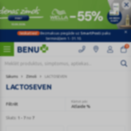
Ieskaties!
Bezmaksas piegāde uz
SmartPosti
paku
termināļiem 1.-31.10.
0
Sākums
Zīmoli
LACTOSEVEN
LACTOSEVEN
Kārtot pēc
Filtrēt
Atlaide %
Skats:
1 - 7
no
7