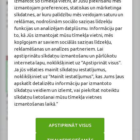
izmantot šo tīmekļa vietni, ar Jūsu piekrišanu mēs
BENU Aptieka Latvija, SIA
Licence
izmantojam preferences, statiskas un mārketinga
Juridiskā adrese / Faktiskā adrese:
Licences numurs:
A00010
sīkdatnes, ar kuru palīdzību mēs veidojam saturu un
Noliktavu iela 5, Dreiliņi, Stopiņu
E-aptiekas kontakti
reklāmas, nodrošinām sociālo saziņas līdzekļu
novads, LV-2130
Aptiekas vadītāja:
Reģistrācijas Nr.: 40003252167
Sertificēta farmaceite: Jeļena
funkcijas un analizējam datplūsmu. Informāciju par
Gončarova
to, kā Jūs izmantojat mūsu tīmekļa vietni, mēs
Reģistrācijas Nr.: F-0834
kopīgojam ar saviem sociālās saziņas līdzekļu,
Sertifikāta Nr.: 215.2025
reklamēšanas un analīzes partneriem. Lai
apstiprinātu sīkdatņu izmantošanu un pārlūkotu
interneta lapu, noklikšķiniet uz "Apstiprināt visus".
Ja jūs vēlaties mainīt sīkdatņu iestatījumus,
noklikšķiniet uz "Mainīt iestatījumus", kas Jums ļaus
apskatīt detalizētu informāciju par izmantoto
sīkdatņu veidiem un izlemt, vai piekrītat noteiktu
Zāļu valsts aģentūra
Veselības inspekcija
sīkdatņu lietošanai mūsu tīmekļa vietnes
www.zva.gov.lv
www.vi.gov.lv
izmantošanas laikā.”
Jersikas iela 15, Rīga
Klijānu iela 7, Rīga
Tālr: 67 078 424
Tālr: 67081600
E-pasts: info@zva.gov.lv
E-pasts: vi@vi.gov.lv
APSTIPRINĀT VISUS