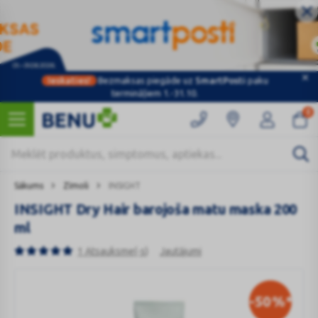
Ieskaties!
Bezmaksas piegāde uz
SmartPosti
paku
termināļiem 1.-31.10.
0
Sākums
Zīmoli
INSIGHT
INSIGHT Dry Hair barojoša matu maska 200
ml
1 Atsauksme(-s)
Jautājumi
-50
%*