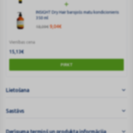
INSIGHT Dry Hair barojošs matu kondicionieris
350 ml
9,04
€
18,09
€
Vienības cena
15,13
€
PIRKT
Lietošana
Sastāvs
Derīguma termiņš un produkta informācija