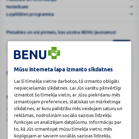
|
Noteikumi
BENU.L
Lojalitātes programma
...
Piesakies un esi pirmais, kas uzzina BENU jaunumus!
Mūsu interneta lapa izmanto sīkdatnes
Šo vietni aizsargā „reCAPTCHA“, un uz to attiecas „Google“
privātuma
Google
politika
un
pakalpojumu sniegšanas noteikumi
.
Lai šī tīmekļa vietne darbotos, tā izmanto obligāti
reCAPTCHA
nepieciešamās sīkdatnes. Lai Jūs varētu pilnvērtīgi
izmantot šo tīmekļa vietni, ar Jūsu piekrišanu mēs
BENU Aptieka Latvija, SIA
Licence
izmantojam preferences, statiskas un mārketinga
Juridiskā adrese / Faktiskā adrese:
Licences numurs:
A00010
sīkdatnes, ar kuru palīdzību mēs veidojam saturu un
Noliktavu iela 5, Dreiliņi, Stopiņu
E-aptiekas kontakti
novads, LV-2130
Aptiekas vadītāja:
reklāmas, nodrošinām sociālo saziņas līdzekļu
Reģistrācijas Nr.: 40003252167
Sertificēta farmaceite: Jeļena
funkcijas un analizējam datplūsmu. Informāciju par
Gončarova
to, kā Jūs izmantojat mūsu tīmekļa vietni, mēs
Reģistrācijas Nr.: F-0834
kopīgojam ar saviem sociālās saziņas līdzekļu,
Sertifikāta Nr.: 215.2025