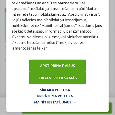
reklamēšanas un analīzes partneriem. Lai
apstiprinātu sīkdatņu izmantošanu un pārlūkotu
interneta lapu, noklikšķiniet uz "Apstiprināt visus".
Ja jūs vēlaties mainīt sīkdatņu iestatījumus,
noklikšķiniet uz "Mainīt iestatījumus", kas Jums ļaus
apskatīt detalizētu informāciju par izmantoto
sīkdatņu veidiem un izlemt, vai piekrītat noteiktu
Zāļu valsts aģentūra
Veselības inspekcija
sīkdatņu lietošanai mūsu tīmekļa vietnes
www.zva.gov.lv
www.vi.gov.lv
izmantošanas laikā.”
Jersikas iela 15, Rīga
Klijānu iela 7, Rīga
Tālr: 67 078 424
Tālr: 67081600
E-pasts: info@zva.gov.lv
E-pasts: vi@vi.gov.lv
APSTIPRINĀT VISUS
TIKAI NEPIECIEŠAMĀS
SĪKFAILU POLITIKA
PRIVĀTUMA POLITIKA
Logo
Logo
© 2026
BENU.LV
. Visas tiesības aizsargātas.
MAINĪT IESTATĪJUMUS
Lapa atjaunināta: 07.08.2026.
1
PIRKT