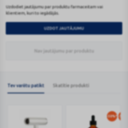
Uzdodiet jautājumu par produktu farmaceitam vai
klientiem, kuri to iegādājās.
UZDOT JAUTĀJUMU
Nav jautājumu par produktu
Tev varētu patikt
Skatītie produkti
-50%*
-50%