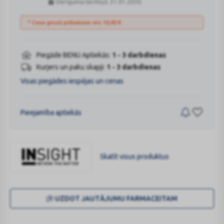
Derīguma termiņš: 31.01.2030.
* Cena grozā pirkumiem virs
10,00
€
Piegāde BENU Aptiekās:
1 - 3 darbdienas
Kurjers un paku skapji:
1 - 3 darbdienas
Visas piegādes iespējas un cenas
Pieejamība aptiekās
Skatīt visus produktus
INSIGHT
UZDOT JAUTĀJUMU FARMACEITAM