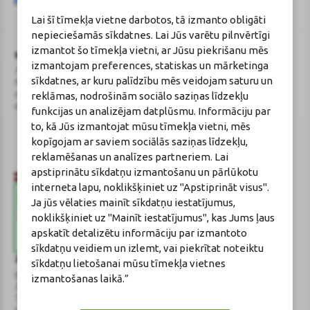
Google
politika
un
pakalpojumu sniegšanas noteikumi
.
Lai šī tīmekļa vietne darbotos, tā izmanto obligāti
reCAPTCHA
nepieciešamās sīkdatnes. Lai Jūs varētu pilnvērtīgi
izmantot šo tīmekļa vietni, ar Jūsu piekrišanu mēs
BENU Aptieka Latvija, SIA
Licence
izmantojam preferences, statiskas un mārketinga
Juridiskā adrese / Faktiskā adrese:
Licences numurs:
A00010
sīkdatnes, ar kuru palīdzību mēs veidojam saturu un
Noliktavu iela 5, Dreiliņi, Stopiņu
E-aptiekas kontakti
reklāmas, nodrošinām sociālo saziņas līdzekļu
novads, LV-2130
Aptiekas vadītāja:
Reģistrācijas Nr.: 40003252167
Sertificēta farmaceite: Jeļena
funkcijas un analizējam datplūsmu. Informāciju par
Gončarova
to, kā Jūs izmantojat mūsu tīmekļa vietni, mēs
Reģistrācijas Nr.: F-0834
kopīgojam ar saviem sociālās saziņas līdzekļu,
Sertifikāta Nr.: 215.2025
reklamēšanas un analīzes partneriem. Lai
apstiprinātu sīkdatņu izmantošanu un pārlūkotu
interneta lapu, noklikšķiniet uz "Apstiprināt visus".
Ja jūs vēlaties mainīt sīkdatņu iestatījumus,
noklikšķiniet uz "Mainīt iestatījumus", kas Jums ļaus
apskatīt detalizētu informāciju par izmantoto
sīkdatņu veidiem un izlemt, vai piekrītat noteiktu
Zāļu valsts aģentūra
Veselības inspekcija
sīkdatņu lietošanai mūsu tīmekļa vietnes
www.zva.gov.lv
www.vi.gov.lv
izmantošanas laikā.”
Jersikas iela 15, Rīga
Klijānu iela 7, Rīga
Tālr: 67 078 424
Tālr: 67081600