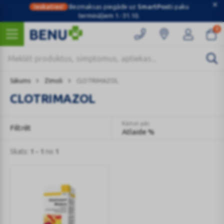
Ieskaties!
Bezmaksas piegāde uz
SmartPosti
paku
termināļiem 1.-31.10.
0
Sākums
Zīmoli
CLOTRIMAZOL
CLOTRIMAZOL
Kārtot pēc
Filtrēt
Atlaide %
Skats:
1 - 1
no
1