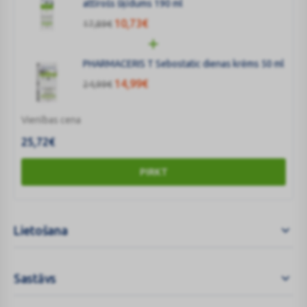
attīrošs šķīdums 190 ml
10,73
€
17,89
€
PHARMACERIS T Sebostatic dienas krēms 50 ml
14,99
€
24,99
€
Vienības cena
25,72
€
PIRKT
Lietošana
Sastāvs