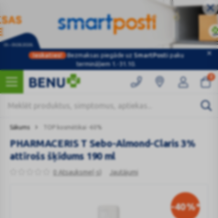
Ieskaties!
Bezmaksas piegāde uz
SmartPosti
paku
termināļiem 1.-31.10.
0
Sākums
TOP kosmētikai -60%
PHARMACERIS T Sebo-Almond-Claris 3%
attīrošs šķīdums 190 ml
0 Atsauksme(-s)
Jautājumi
-40
%*