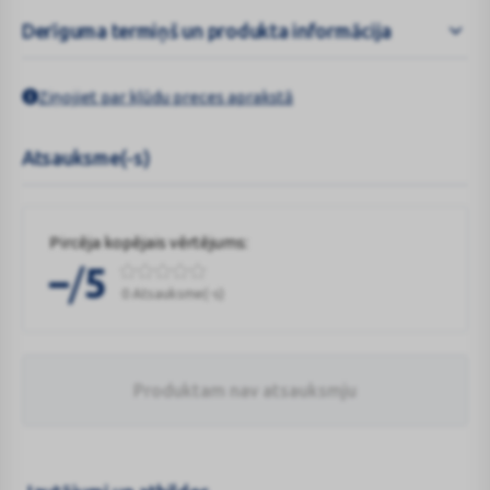
Derīguma termiņš un produkta informācija
Ziņojiet par kļūdu preces aprakstā
Atsauksme(-s)
Pircēja kopējais vērtējums:
/
–
5
0 Atsauksme(-s)
Produktam nav atsauksmju