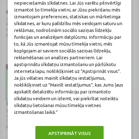
nepieciešamās sīkdatnes. Lai Jūs varētu pilnvērtīgi
izmantot šo tīmekļa vietni, ar Jūsu piekrišanu mēs
BENU Aptieka Latvija, SIA
Licence
izmantojam preferences, statiskas un mārketinga
Juridiskā adrese / Faktiskā adrese:
Licences numurs:
A00010
sīkdatnes, ar kuru palīdzību mēs veidojam saturu un
Noliktavu iela 5, Dreiliņi, Stopiņu
E-aptiekas kontakti
novads, LV-2130
Aptiekas vadītāja:
reklāmas, nodrošinām sociālo saziņas līdzekļu
Reģistrācijas Nr.: 40003252167
Sertificēta farmaceite: Jeļena
funkcijas un analizējam datplūsmu. Informāciju par
Gončarova
to, kā Jūs izmantojat mūsu tīmekļa vietni, mēs
Reģistrācijas Nr.: F-0834
kopīgojam ar saviem sociālās saziņas līdzekļu,
Sertifikāta Nr.: 215.2025
reklamēšanas un analīzes partneriem. Lai
apstiprinātu sīkdatņu izmantošanu un pārlūkotu
interneta lapu, noklikšķiniet uz "Apstiprināt visus".
Ja jūs vēlaties mainīt sīkdatņu iestatījumus,
noklikšķiniet uz "Mainīt iestatījumus", kas Jums ļaus
apskatīt detalizētu informāciju par izmantoto
sīkdatņu veidiem un izlemt, vai piekrītat noteiktu
Zāļu valsts aģentūra
Veselības inspekcija
sīkdatņu lietošanai mūsu tīmekļa vietnes
www.zva.gov.lv
www.vi.gov.lv
izmantošanas laikā.”
Jersikas iela 15, Rīga
Klijānu iela 7, Rīga
Tālr: 67 078 424
Tālr: 67081600
E-pasts: info@zva.gov.lv
E-pasts: vi@vi.gov.lv
APSTIPRINĀT VISUS