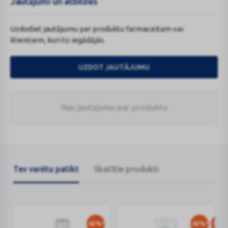
Jautājumi un atbildes
Uzdodiet jautājumu par produktu farmaceitam vai
klientiem, kuri to iegādājās.
UZDOT JAUTĀJUMU
Nav jautājumu par produktu
Tev varētu patikt
Skatītie produkti
-45%*
-45%*
-30%