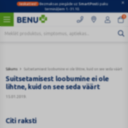
Ieskaties!
Bezmaksas piegāde uz
SmartPosti
paku
termināļiem 1.-31.10.
0
Kategorijas
Sākums
Suitsetamisest loobumine ei ole lihtne, kuid on see seda väärt
Suitsetamisest loobumine ei ole
lihtne, kuid on see seda väärt
15.01.2019.
Citi raksti