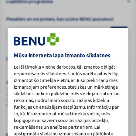
Lojalitātes programma
Piesakies un esi pirmais, kas uzzina BENU jaunumus!
Mūsu interneta lapa izmanto sīkdatnes
Šo vietni aizsargā „reCAPTCHA“, un uz to attiecas „Google“
privātuma
Google
politika
un
pakalpojumu sniegšanas noteikumi
.
Lai šī tīmekļa vietne darbotos, tā izmanto obligāti
reCAPTCHA
nepieciešamās sīkdatnes. Lai Jūs varētu pilnvērtīgi
izmantot šo tīmekļa vietni, ar Jūsu piekrišanu mēs
BENU Aptieka Latvija, SIA
Licence
izmantojam preferences, statiskas un mārketinga
Juridiskā adrese / Faktiskā adrese:
Licences numurs:
A00010
sīkdatnes, ar kuru palīdzību mēs veidojam saturu un
Noliktavu iela 5, Dreiliņi, Stopiņu
E-aptiekas kontakti
novads, LV-2130
Aptiekas vadītāja:
reklāmas, nodrošinām sociālo saziņas līdzekļu
Reģistrācijas Nr.: 40003252167
Sertificēta farmaceite: Jeļena
funkcijas un analizējam datplūsmu. Informāciju par
Gončarova
to, kā Jūs izmantojat mūsu tīmekļa vietni, mēs
Reģistrācijas Nr.: F-0834
kopīgojam ar saviem sociālās saziņas līdzekļu,
Sertifikāta Nr.: 215.2025
reklamēšanas un analīzes partneriem. Lai
apstiprinātu sīkdatņu izmantošanu un pārlūkotu