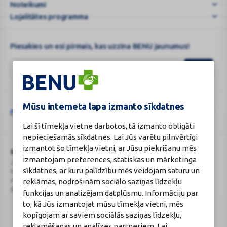
kü
Noteikumi
...
Lojalitātes programma
Piesakies un esi pirmais, kas uzzina BENU jaunumus!
Mūsu interneta lapa izmanto sīkdatnes
Šo vietni aizsargā „reCAPTCHA“, un uz to attiecas „Google“
privātuma
Google
politika
un
pakalpojumu sniegšanas noteikumi
.
Lai šī tīmekļa vietne darbotos, tā izmanto obligāti
reCAPTCHA
nepieciešamās sīkdatnes. Lai Jūs varētu pilnvērtīgi
izmantot šo tīmekļa vietni, ar Jūsu piekrišanu mēs
BENU Aptieka Latvija, SIA
Licence
izmantojam preferences, statiskas un mārketinga
Juridiskā adrese / Faktiskā adrese:
Licences numurs:
A00010
sīkdatnes, ar kuru palīdzību mēs veidojam saturu un
Noliktavu iela 5, Dreiliņi, Stopiņu
E-aptiekas kontakti
novads, LV-2130
Aptiekas vadītāja:
reklāmas, nodrošinām sociālo saziņas līdzekļu
Reģistrācijas Nr.: 40003252167
Sertificēta farmaceite: Jeļena
funkcijas un analizējam datplūsmu. Informāciju par
Gončarova
to, kā Jūs izmantojat mūsu tīmekļa vietni, mēs
Reģistrācijas Nr.: F-0834
kopīgojam ar saviem sociālās saziņas līdzekļu,
Sertifikāta Nr.: 215.2025
reklamēšanas un analīzes partneriem. Lai